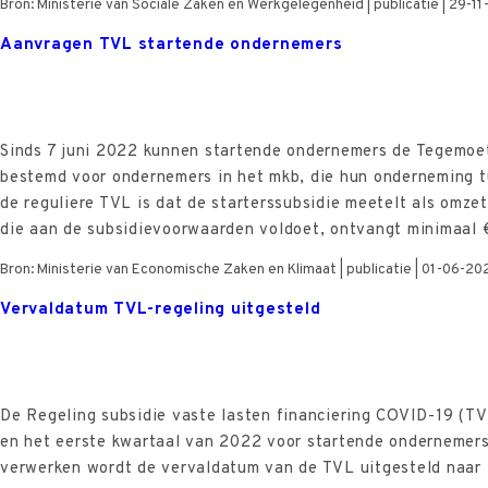
Bron: Ministerie van Sociale Zaken en Werkgelegenheid | publicatie | 29-1
Aanvragen TVL startende ondernemers
Sinds 7 juni 2022 kunnen startende ondernemers de Tegemoet
bestemd voor ondernemers in het mkb, die hun onderneming t
de reguliere TVL is dat de starterssubsidie meetelt als omz
die aan de subsidievoorwaarden voldoet, ontvangt minimaal 
Bron: Ministerie van Economische Zaken en Klimaat | publicatie | 01-06-20
Vervaldatum TVL-regeling uitgesteld
De Regeling subsidie vaste lasten financiering COVID-19 (TVL
en het eerste kwartaal van 2022 voor startende ondernemers
verwerken wordt de vervaldatum van de TVL uitgesteld naar 1