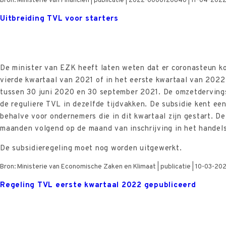
Bron: Ministerie van Financiën | publicatie | 2022-0000120840 | 11-04-202
Uitbreiding TVL voor starters
De minister van EZK heeft laten weten dat er coronasteun ko
vierde kwartaal van 2021 of in het eerste kwartaal van 2022 
tussen 30 juni 2020 en 30 september 2021. De omzetdervings
de reguliere TVL in dezelfde tijdvakken. De subsidie kent e
behalve voor ondernemers die in dit kwartaal zijn gestart. D
maanden volgend op de maand van inschrijving in het handels
De subsidieregeling moet nog worden uitgewerkt.
Bron: Ministerie van Economische Zaken en Klimaat | publicatie | 10-03-20
Regeling TVL eerste kwartaal 2022 gepubliceerd