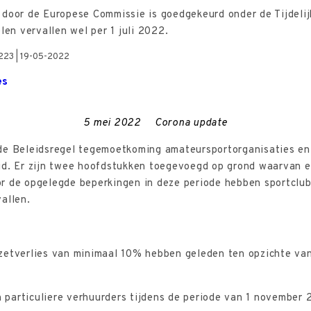
 door de Europese Commissie is goedgekeurd onder de Tijdelij
n vervallen wel per 1 juli 2022.
2223 | 19-05-2022
es
5 mei 2022
Corona update
 de Beleidsregel tegemoetkoming amateursportorganisaties en
gd. Er zijn twee hoofdstukken toegevoegd op grond waarvan ee
or de opgelegde beperkingen in deze periode hebben sportcl
allen.
zetverlies van minimaal 10% hebben geleden ten opzichte van
particuliere verhuurders tijdens de periode van 1 november 