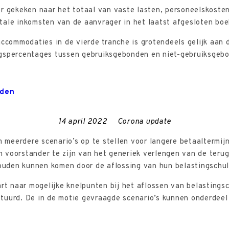
er gekeken naar het totaal van vaste lasten, personeelskoste
tale inkomsten van de aanvrager in het laatst afgesloten boe
commodaties in de vierde tranche is grotendeels gelijk aan
ngspercentages tussen gebruiksgebonden en niet-gebruiksgeb
lden
14 april 2022
Corona update
eerdere scenario’s op te stellen voor langere betaaltermijne
 voorstander te zijn van het generiek verlengen van de terug
 zouden kunnen komen door de aflossing van hun belastingschu
art naar mogelijke knelpunten bij het aflossen van belastings
tuurd. De in de motie gevraagde scenario’s kunnen onderdeel 