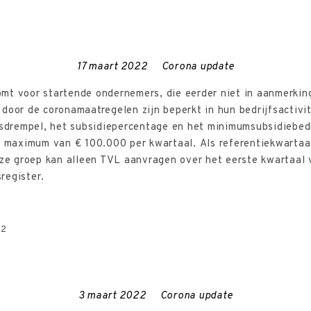
2
17 maart 2022
Corona update
mt voor startende ondernemers, die eerder niet in aanmerkin
door de coronamaatregelen zijn beperkt in hun bedrijfsactivit
drempel, het subsidiepercentage en het minimumsubsidiebedra
en maximum van € 100.000 per kwartaal. Als referentiekwartaa
eze groep kan alleen TVL aanvragen over het eerste kwartaal 
register.
22
3 maart 2022
Corona update