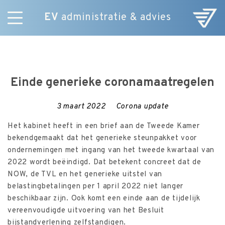
EV
administratie & advies
Skip
Diensten
to
E-Commerce
content
Over ons
Einde generieke coronamaatregelen
Nieuws
Vacatures
3 maart 2022
Corona update
Contact
Het kabinet heeft in een brief aan de Tweede Kamer
bekendgemaakt dat het generieke steunpakket voor
ondernemingen met ingang van het tweede kwartaal van
2022 wordt beëindigd. Dat betekent concreet dat de
NOW, de TVL en het generieke uitstel van
belastingbetalingen per 1 april 2022 niet langer
beschikbaar zijn. Ook komt een einde aan de tijdelijk
vereenvoudigde uitvoering van het Besluit
bijstandverlening zelfstandigen.