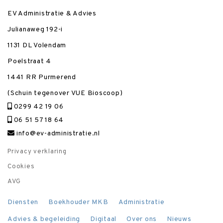
EV Administratie & Advies
Julianaweg 192-i
1131 DL Volendam
Poelstraat 4
1441 RR Purmerend
(Schuin tegenover VUE Bioscoop)
0299 42 19 06
06 51 57 18 64
info@ev-administratie.nl
Privacy verklaring
Cookies
AVG
Diensten
Boekhouder MKB
Administratie
Advies & begeleiding
Digitaal
Over ons
Nieuws