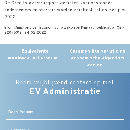
De Qredits-overbruggingskredieten voor bestaande
ondernemers en starters worden verstrekt tot en met juni
2022.
Bron: Ministerie van Economische Zaken en Klimaat | publicatie | CE /
22075312 | 24-02-2022
Post
←
Equivalente
Gezamenlijke verkrijging
maatregel akkerbouw
economische eigendom
navigation
woning
→
Neem vrijblijvend contact op met
EV Administratie
Bedrijfsnaam
Naam