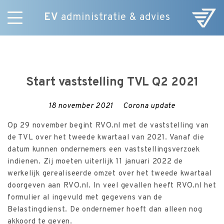
EV
administratie & advies
Skip
Diensten
to
E-Commerce
content
Over ons
Start vaststelling TVL Q2 2021
Nieuws
Vacatures
18 november 2021
Corona update
Contact
Op 29 november begint RVO.nl met de vaststelling van
de TVL over het tweede kwartaal van 2021. Vanaf die
datum kunnen ondernemers een vaststellingsverzoek
indienen. Zij moeten uiterlijk 11 januari 2022 de
werkelijk gerealiseerde omzet over het tweede kwartaal
doorgeven aan RVO.nl. In veel gevallen heeft RVO.nl het
formulier al ingevuld met gegevens van de
Belastingdienst. De ondernemer hoeft dan alleen nog
akkoord te geven.