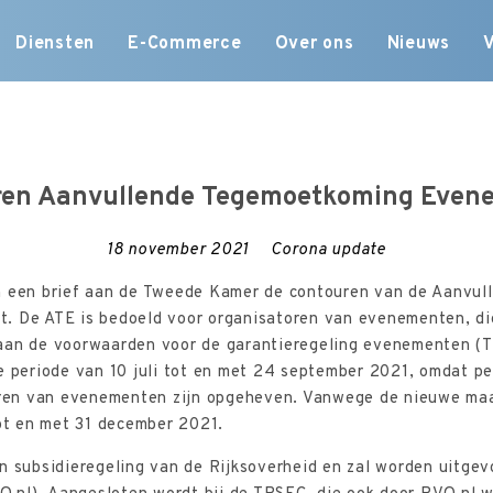
Skip
Diensten
E-Commerce
Over ons
Nieuws
to
content
ren Aanvullende Tegemoetkoming Even
18 november 2021
Corona update
n een brief aan de Tweede Kamer de contouren van de Aanvu
. De ATE is bedoeld voor organisatoren van evenementen, di
aan de voorwaarden voor de garantieregeling evenementen (
de periode van 10 juli tot en met 24 september 2021, omdat p
seren van evenementen zijn opgeheven. Vanwege de nieuwe maa
tot en met 31 december 2021.
n subsidieregeling van de Rijksoverheid en zal worden uitgev