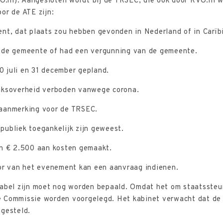
nl). Aangesloten wordt bij de TRSEC, die ook door RVO.nl w
or de ATE zijn:
ent, dat plaats zou hebben gevonden in Nederland of in Carïb
 de gemeente of had een vergunning van de gemeente.
 juli en 31 december gepland.
jksoverheid verboden vanwege corona.
 aanmerking voor de TRSEC.
publiek toegankelijk zijn geweest.
an € 2.500 aan kosten gemaakt.
tor van het evenement kan een aanvraag indienen.
iabel zijn moet nog worden bepaald. Omdat het om staatssteun
 Commissie worden voorgelegd. Het kabinet verwacht dat de 
ngesteld.