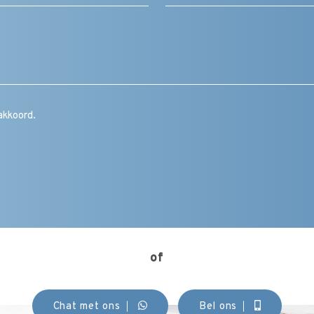
Bericht
/
vraag
/
toelichting
/
CAPTCHA
opmerking
Instemming
akkoord.
(Vereist)
of
Chat met ons
Bel ons