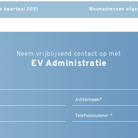
e kwartaal 2021
Woonadressen afges
Neem vrijblijvend contact op met
EV Administratie
Bedrijfsnaam
Naam
(Vereist)
Achternaam
Bericht
/