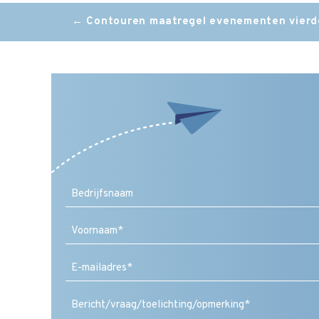
Post
←
Contouren maatregel evenementen vierd
navigation
Voornaam
E-
mailadres
(Vereist)