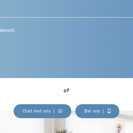
vraag
/
toelichting
/
CAPTCHA
opmerking
Instemming
akkoord.
(Vereist)
of
Chat met ons
Bel ons