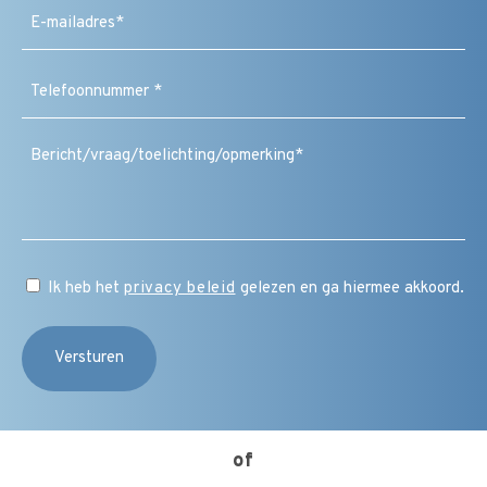
E-
mailadres
(Vereist)
Telefoonnummer
(Vereist)
Bericht
/
vraag
/
toelichting
/
CAPTCHA
opmerking
Instemming
Ik heb het
privacy beleid
gelezen en ga hiermee akkoord.
(Vereist)
of