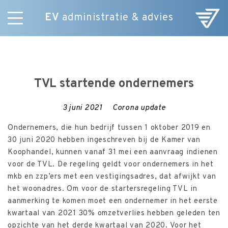
EV
administratie & advies
Skip
Diensten
to
E-Commerce
content
Over ons
TVL startende ondernemers
Nieuws
Vacatures
3 juni 2021
Corona update
Contact
Ondernemers, die hun bedrijf tussen 1 oktober 2019 en
30 juni 2020 hebben ingeschreven bij de Kamer van
Koophandel, kunnen vanaf 31 mei een aanvraag indienen
voor de TVL. De regeling geldt voor ondernemers in het
mkb en zzp’ers met een vestigingsadres, dat afwijkt van
het woonadres. Om voor de startersregeling TVL in
aanmerking te komen moet een ondernemer in het eerste
kwartaal van 2021 30% omzetverlies hebben geleden ten
opzichte van het derde kwartaal van 2020. Voor het