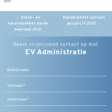
2021
Post
←
Steun- en
Bandbreedte uurloon
herstelpakket derde
jeugd-LIV 2021
→
navigation
kwartaal 2021
Neem vrijblijvend contact op met
EV Administratie
Bedrijfsnaam
Naam
(Vereist)
Voornaam
Achternaam