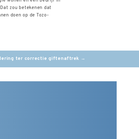
gië wonen en een bedrijf in
 Dat zou betekenen dat
nnen doen op de Tozo-
ering ter correctie giftenaftrek
→