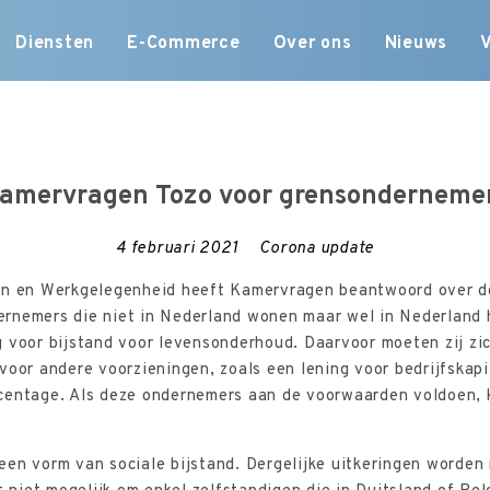
Skip
Diensten
E-Commerce
Over ons
Nieuws
to
content
amervragen Tozo voor grensonderneme
4 februari 2021
Corona update
en en Werkgelegenheid heeft Kamervragen beantwoord over d
rnemers die niet in Nederland wonen maar wel in Nederland h
g voor bijstand voor levensonderhoud. Daarvoor moeten zij zi
voor andere voorzieningen, zoals een lening voor bedrijfskap
centage. Als deze ondernemers aan de voorwaarden voldoen, k
een vorm van sociale bijstand. Dergelijke uitkeringen worden