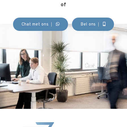
of
Chat met ons
Bel ons