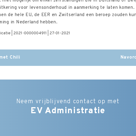
t niet mogelijk om enkel zelfstandigen die in Duitsland of Bel
itkering voor levensonderhoud in aanmerking te laten komen.
nen de hele EU, de EER en Zwitserland een beroep zouden ku
eming in Nederland hebben.
blicatie | 2021-0000004911 | 27-01-2021
met Chili
Navord
Neem vrijblijvend contact op met
EV Administratie
Bedrijfsnaam