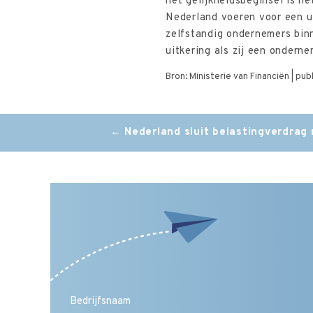
het gelijkheidsbeginsel is he
Nederland voeren voor een u
zelfstandig ondernemers bin
uitkering als zij een ondern
Bron: Ministerie van Financiën | pu
Post
←
Nederland sluit belastingverdrag 
navigation