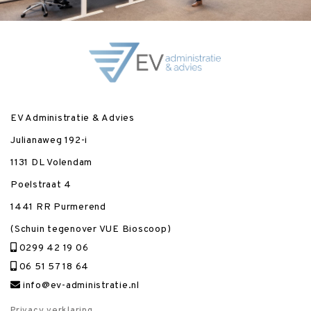
EV Administratie & Advies
Julianaweg 192-i
1131 DL Volendam
Poelstraat 4
1441 RR Purmerend
(Schuin tegenover VUE Bioscoop)
0299 42 19 06
06 51 57 18 64
info@ev-administratie.nl