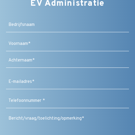
EV Administratie
Bedrijfsnaam
Naam
(Vereist)
Voornaam
Achternaam
E-
mailadres
(Vereist)
Telefoonnummer
(Vereist)
Bericht
/
vraag
/