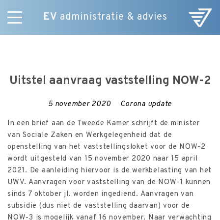
EV
administratie & advies
Skip
Diensten
to
E-Commerce
content
Over ons
Uitstel aanvraag vaststelling NOW-2
Nieuws
Vacatures
5 november 2020
Corona update
Contact
In een brief aan de Tweede Kamer schrijft de minister
van Sociale Zaken en Werkgelegenheid dat de
openstelling van het vaststellingsloket voor de NOW-2
wordt uitgesteld van 15 november 2020 naar 15 april
2021. De aanleiding hiervoor is de werkbelasting van het
UWV. Aanvragen voor vaststelling van de NOW-1 kunnen
sinds 7 oktober jl. worden ingediend. Aanvragen van
subsidie (dus niet de vaststelling daarvan) voor de
NOW-3 is mogelijk vanaf 16 november. Naar verwachting