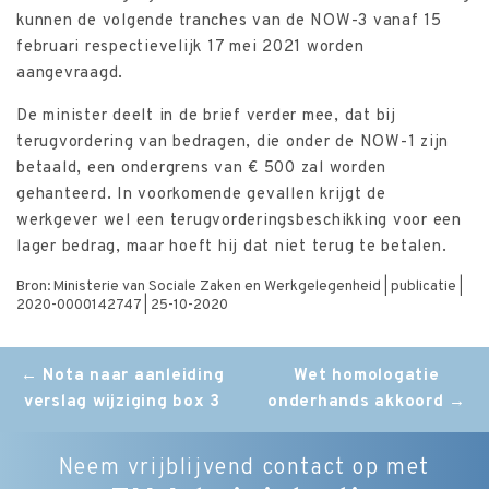
kunnen de volgende tranches van de NOW-3 vanaf 15
februari respectievelijk 17 mei 2021 worden
aangevraagd.
De minister deelt in de brief verder mee, dat bij
terugvordering van bedragen, die onder de NOW-1 zijn
betaald, een ondergrens van € 500 zal worden
gehanteerd. In voorkomende gevallen krijgt de
werkgever wel een terugvorderingsbeschikking voor een
lager bedrag, maar hoeft hij dat niet terug te betalen.
Bron: Ministerie van Sociale Zaken en Werkgelegenheid | publicatie |
2020-0000142747 | 25-10-2020
Post
←
Nota naar aanleiding
Wet homologatie
verslag wijziging box 3
onderhands akkoord
→
navigation
Neem vrijblijvend contact op met