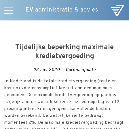
EV
administratie & advies
Skip
Diensten
to
E-Commerce
content
Over ons
Tijdelijke beperking maximale
Nieuws
kredietvergoeding
Vacatures
Contact
28 mei 2020
Corona update
In Nederland is de totale kredietvergoeding (rente en
kosten) voor consumptief krediet aan een maximum
gebonden. De maximale kredietvergoeding op jaarbasis
is gelijk aan de wettelijke rente met een opslag van 12
procentpunten. Er mogen geen aanvullende kosten
worden berekend. De wettelijke rente bedraagt
momenteel 2%. De maximale kredietvergoeding bedraagt