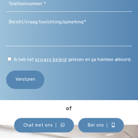
(Vereist)
Bericht
/
vraag
/
toelichting
/
CAPTCHA
opmerking
Instemming
Ik heb het
privacy beleid
gelezen en ga hiermee akkoord.
(Vereist)
of
Chat met ons
Bel ons