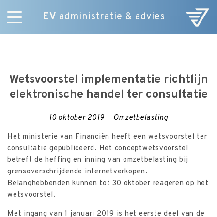
EV
administratie & advies
Skip
Diensten
to
E-Commerce
content
Over ons
Wetsvoorstel implementatie richtlijn
Nieuws
elektronische handel ter consultatie
Vacatures
Contact
10 oktober 2019
Omzetbelasting
Het ministerie van Financiën heeft een wetsvoorstel ter
consultatie gepubliceerd. Het conceptwetsvoorstel
betreft de heffing en inning van omzetbelasting bij
grensoverschrijdende internetverkopen.
Belanghebbenden kunnen tot 30 oktober reageren op het
wetsvoorstel.
Met ingang van 1 januari 2019 is het eerste deel van de