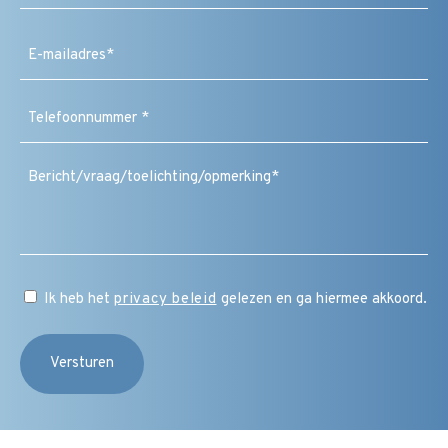
Achternaam
E-
mailadres
(Vereist)
Telefoonnummer
(Vereist)
Bericht
/
vraag
/
toelichting
/
CAPTCHA
opmerking
Instemming
Ik heb het
privacy beleid
gelezen en ga hiermee akkoord.
(Vereist)