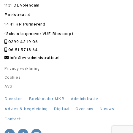
1131 DL Volendam
Poelstraat 4
1441 RR Purmerend
(Schuin tegenover VUE Bioscoop)
0299 42 19 06
06 51 57 18 64
info@ev-administratie.nl
Privacy verklaring
Cookies
AVG
Diensten
Boekhouder MKB
Administratie
Advies & begeleiding
Digitaal
Over ons
Nieuws
Contact