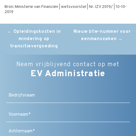
Bron: Ministerie van Financiën | wetsvoorstel | Nr. IZV 2019/ | 10-10-
2019
Post
←
Opleidingskosten in
Nieuw btw-nummer voor
mindering op
eenmanszaken
→
navigation
transitievergoeding
Neem vrijblijvend contact op met
EV Administratie
Bedrijfsnaam
Naam
(Vereist)
Voornaam