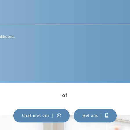
/
vraag
/
toelichting
/
CAPTCHA
opmerking
Instemming
akkoord.
(Vereist)
of
Chat met ons
Bel ons