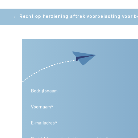
Post
←
Recht op herziening aftrek voorbelasting voor 
navigation
Voornaam
E-
mailadres
(Vereist)