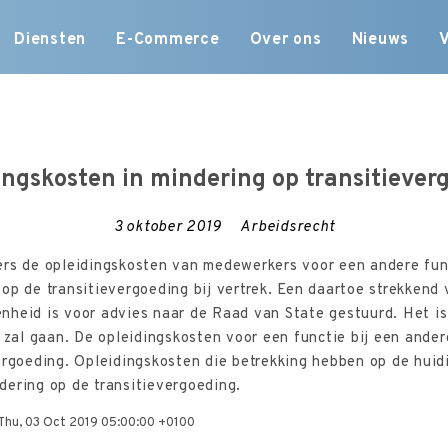
Skip
Diensten
E-Commerce
Over ons
Nieuws
to
content
ingskosten in mindering op transitiever
3 oktober 2019
Arbeidsrecht
ers de opleidingskosten van medewerkers voor een andere func
op de transitievergoeding bij vertrek. Een daartoe strekkend 
nheid is voor advies naar de Raad van State gestuurd. Het is
n zal gaan. De opleidingskosten voor een functie bij een ander
ergoeding. Opleidingskosten die betrekking hebben op de huid
ering op de transitievergoeding.
 Thu, 03 Oct 2019 05:00:00 +0100