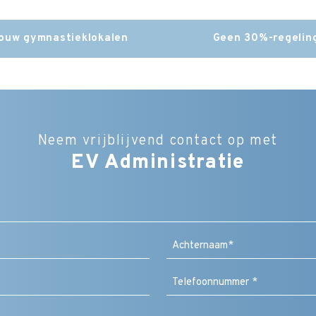
bouw gymnastieklokalen
Geen 30%-regeling
Neem vrijblijvend contact op met
EV Administratie
Bedrijfsnaam
Naam
(Vereist)
Achternaam
Bericht