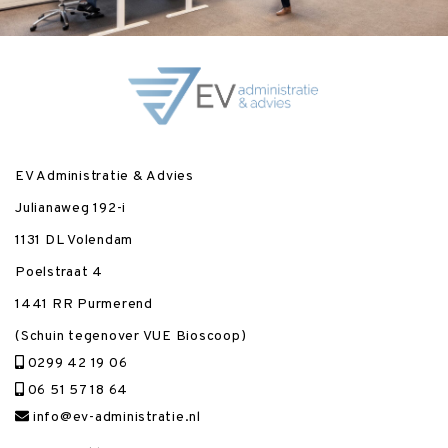
EV Administratie & Advies
Julianaweg 192-i
1131 DL Volendam
Poelstraat 4
1441 RR Purmerend
(Schuin tegenover VUE Bioscoop)
0299 42 19 06
06 51 57 18 64
info@ev-administratie.nl