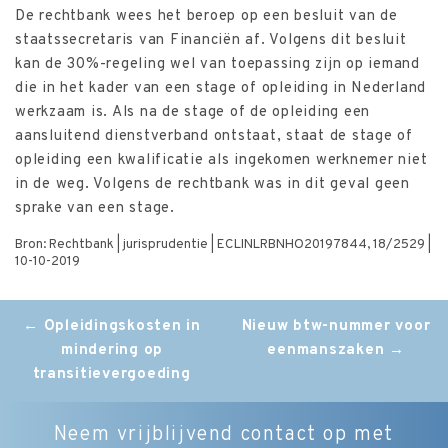
De rechtbank wees het beroep op een besluit van de
staatssecretaris van Financiën af. Volgens dit besluit
kan de 30%-regeling wel van toepassing zijn op iemand
die in het kader van een stage of opleiding in Nederland
werkzaam is. Als na de stage of de opleiding een
aansluitend dienstverband ontstaat, staat de stage of
opleiding een kwalificatie als ingekomen werknemer niet
in de weg. Volgens de rechtbank was in dit geval geen
sprake van een stage.
Bron: Rechtbank | jurisprudentie | ECLINLRBNHO20197844, 18/2529 |
10-10-2019
Post
←
Opleidingskosten in
Nieuw btw-nummer voor
mindering op
eenmanszaken
→
navigation
transitievergoeding
Neem vrijblijvend contact op met