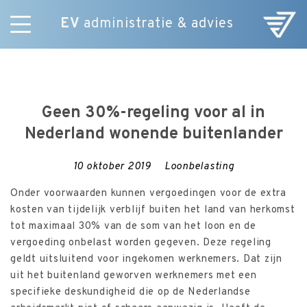
EV
administratie & advies
Skip
Diensten
to
E-Commerce
content
Over ons
Geen 30%-regeling voor al in
Nieuws
Nederland wonende buitenlander
Vacatures
Contact
10 oktober 2019
Loonbelasting
Onder voorwaarden kunnen vergoedingen voor de extra
kosten van tijdelijk verblijf buiten het land van herkomst
tot maximaal 30% van de som van het loon en de
vergoeding onbelast worden gegeven. Deze regeling
geldt uitsluitend voor ingekomen werknemers. Dat zijn
uit het buitenland geworven werknemers met een
specifieke deskundigheid die op de Nederlandse