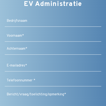
EV Administratie
Bedrijfsnaam
Naam
(Vereist)
Voornaam
Achternaam
E-
mailadres
(Vereist)
Telefoonnummer
(Vereist)
Bericht
/
vraag