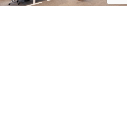
EV Administratie & Advies
Julianaweg 192-i
1131 DL Volendam
Poelstraat 4
1441 RR Purmerend
(Schuin tegenover VUE Bioscoop)
0299 42 19 06
06 51 57 18 64
info@ev-administratie.nl
Privacy verklaring