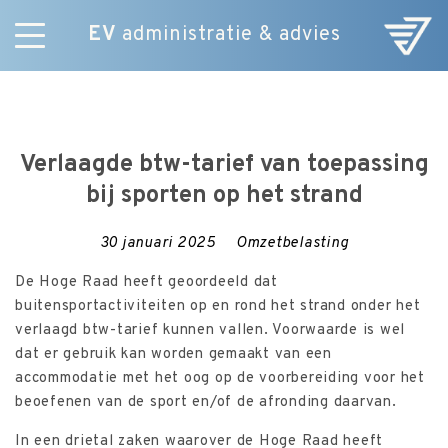
EV
administratie & advies
Skip
Diensten
to
E-Commerce
content
Over ons
Verlaagde btw-tarief van toepassing
Nieuws
bij sporten op het strand
Vacatures
Contact
30 januari 2025
Omzetbelasting
De Hoge Raad heeft geoordeeld dat
buitensportactiviteiten op en rond het strand onder het
verlaagd btw-tarief kunnen vallen. Voorwaarde is wel
dat er gebruik kan worden gemaakt van een
accommodatie met het oog op de voorbereiding voor het
beoefenen van de sport en/of de afronding daarvan.
In een drietal zaken waarover de Hoge Raad heeft