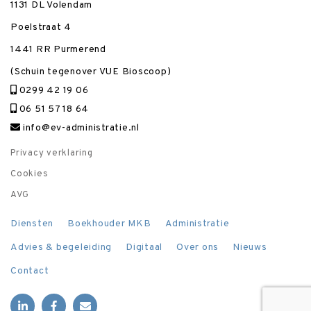
1131 DL Volendam
Poelstraat 4
1441 RR Purmerend
(Schuin tegenover VUE Bioscoop)
0299 42 19 06
06 51 57 18 64
info@ev-administratie.nl
Privacy verklaring
Cookies
AVG
Diensten
Boekhouder MKB
Administratie
Advies & begeleiding
Digitaal
Over ons
Nieuws
Contact