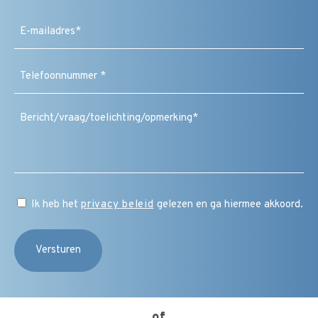
Achternaam
E-
mailadres
(Vereist)
Telefoonnummer
(Vereist)
Bericht
/
vraag
/
toelichting
/
CAPTCHA
opmerking
Instemming
Ik heb het
privacy beleid
gelezen en ga hiermee akkoord.
(Vereist)
of