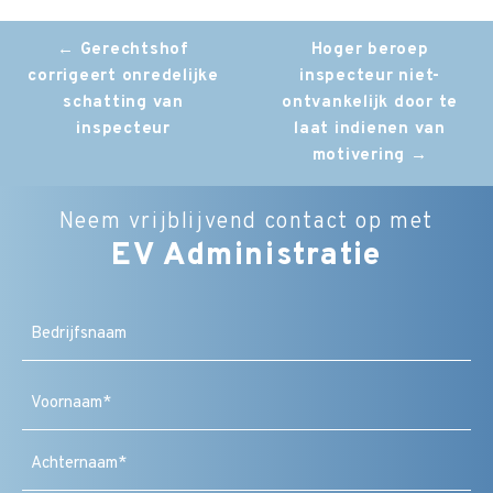
Post
←
Gerechtshof
Hoger beroep
corrigeert onredelijke
inspecteur niet-
navigation
schatting van
ontvankelijk door te
inspecteur
laat indienen van
motivering
→
Neem vrijblijvend contact op met
EV Administratie
Bedrijfsnaam
Naam
(Vereist)
Voornaam