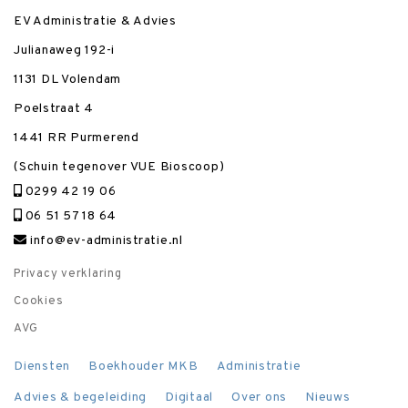
EV Administratie & Advies
Julianaweg 192-i
1131 DL Volendam
Poelstraat 4
1441 RR Purmerend
(Schuin tegenover VUE Bioscoop)
0299 42 19 06
06 51 57 18 64
info@ev-administratie.nl
Privacy verklaring
Cookies
AVG
Diensten
Boekhouder MKB
Administratie
Advies & begeleiding
Digitaal
Over ons
Nieuws