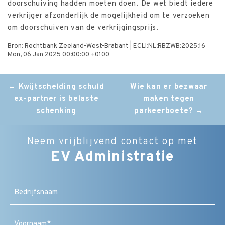
doorschuiving hadden moeten doen. De wet biedt iedere
verkrijger afzonderlijk de mogelijkheid om te verzoeken
om doorschuiven van de verkrijgingsprijs.
Bron: Rechtbank Zeeland-West-Brabant | ECLI:NL:RBZWB:2025:16
Mon, 06 Jan 2025 00:00:00 +0100
Post
←
Kwijtschelding schuld
Wie kan er bezwaar
ex-partner is belaste
maken tegen
navigation
schenking
parkeerboete?
→
Neem vrijblijvend contact op met
EV Administratie
Bedrijfsnaam
Naam