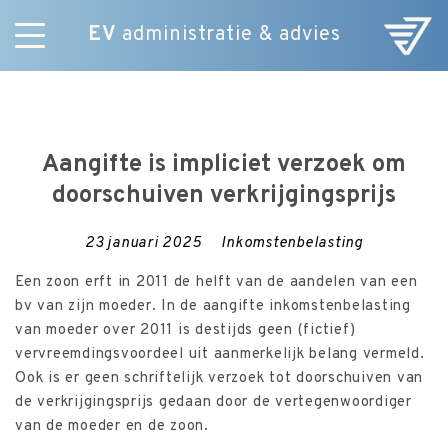
EV
administratie & advies
Skip
Diensten
to
E-Commerce
content
Over ons
Aangifte is impliciet verzoek om
Nieuws
doorschuiven verkrijgingsprijs
Vacatures
Contact
23 januari 2025
Inkomstenbelasting
Een zoon erft in 2011 de helft van de aandelen van een
bv van zijn moeder. In de aangifte inkomstenbelasting
van moeder over 2011 is destijds geen (fictief)
vervreemdingsvoordeel uit aanmerkelijk belang vermeld.
Ook is er geen schriftelijk verzoek tot doorschuiven van
de verkrijgingsprijs gedaan door de vertegenwoordiger
van de moeder en de zoon.