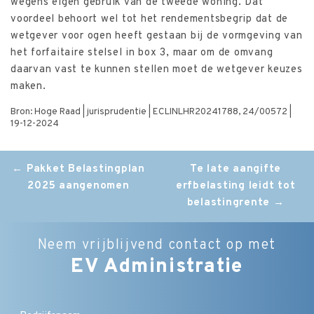
wegens eigen gebruik van de tweede woning. Dat
voordeel behoort wel tot het rendementsbegrip dat de
wetgever voor ogen heeft gestaan bij de vormgeving van
het forfaitaire stelsel in box 3, maar om de omvang
daarvan vast te kunnen stellen moet de wetgever keuzes
maken.
Bron: Hoge Raad | jurisprudentie | ECLINLHR20241788, 24/00572 |
19-12-2024
Post
←
Pakket Belastingplan
Te late aangifte
2025 aangenomen
erfbelasting leidt tot
navigation
belastingrente
→
Neem vrijblijvend contact op met
EV Administratie
Bedrijfsnaam