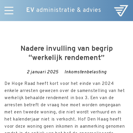
EV
administratie & advies
Skip
Diensten
to
E-Commerce
content
Over ons
Nadere invulling van begrip
Nieuws
“werkelijk rendement”
Vacatures
Contact
2 januari 2025
Inkomstenbelasting
De Hoge Raad heeft kort voor het einde van 2024
enkele arresten gewezen over de samenstelling van het
werkelijk behaalde rendement in box 3. Een van de
arresten betreft de vraag hoe moet worden omgegaan
met een tweede woning, die niet wordt verhuurd en in
het kalenderjaar niet is verkocht. Hof Den Haag heeft
voor deze woning geen inkomen in aanmerking genomen