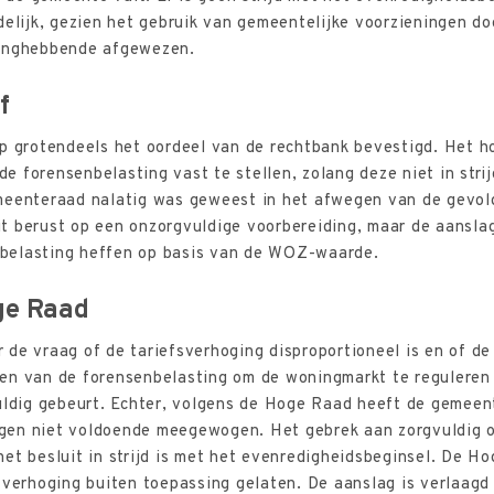
delijk, gezien het gebruik van gemeentelijke voorzieningen d
langhebbende afgewezen.
f
ep grotendeels het oordeel van de rechtbank bevestigd. Het 
 de forensenbelasting vast te stellen, zolang deze niet in stri
meenteraad nalatig was geweest in het afwegen van de gevol
 berust op een onzorgvuldige voorbereiding, maar de aanslag
belasting heffen op basis van de WOZ-waarde.
ge Raad
de vraag of de tariefsverhoging disproportioneel is en of d
n van de forensenbelasting om de woningmarkt te reguleren i
vuldig gebeurt. Echter, volgens de Hoge Raad heeft de gemee
gen niet voldoende meegewogen. Het gebrek aan zorgvuldig o
et besluit in strijd is met het evenredigheidsbeginsel. De H
 verhoging buiten toepassing gelaten. De aanslag is verlaagd 