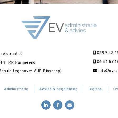
0299 42 1
oelstraat 4
06 51 57 1
441 RR Purmerend
info@ev-ad
Schuin tegenover VUE Bioscoop)
Administratie
Advies & begeleiding
Digitaal
Ov