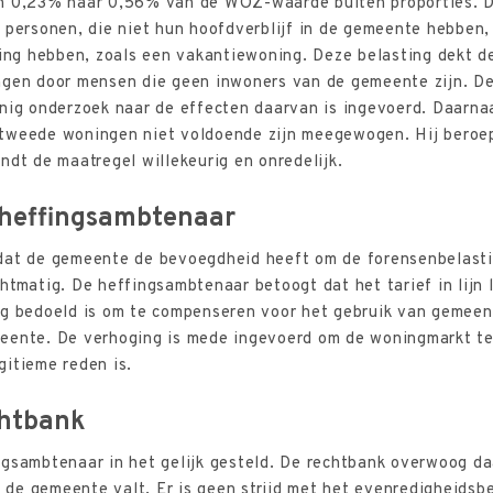
n 0,23% naar 0,56% van de WOZ-waarde buiten proporties. D
 personen, die niet hun hoofdverblijf in de gemeente hebben
king hebben, zoals een vakantiewoning. Deze belasting dekt d
ngen door mensen die geen inwoners van de gemeente zijn. D
nig onderzoek naar de effecten daarvan is ingevoerd. Daarnaa
tweede woningen niet voldoende zijn meegewogen. Hij beroep
ndt de maatregel willekeurig en onredelijk.
 heffingsambtenaar
dat de gemeente de bevoegdheid heeft om de forensenbelasti
htmatig. De heffingsambtenaar betoogt dat het tarief in lij
ng bedoeld is om te compenseren voor het gebruik van gemeent
eente. De verhoging is mede ingevoerd om de woningmarkt te
itieme reden is.
chtbank
ngsambtenaar in het gelijk gesteld. De rechtbank overwoog da
de gemeente valt. Er is geen strijd met het evenredigheidsbe