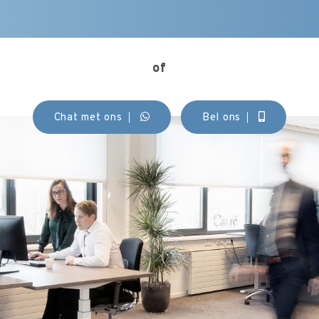
of
Chat met ons
Bel ons