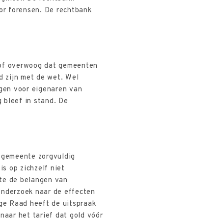
oor forensen. De rechtbank
hof overwoog dat gemeenten
jd zijn met de wet. Wel
gen voor eigenaren van
 bleef in stand. De
e gemeente zorgvuldig
s op zichzelf niet
nte de belangen van
nderzoek naar de effecten
oge Raad heeft de uitspraak
naar het tarief dat gold vóór