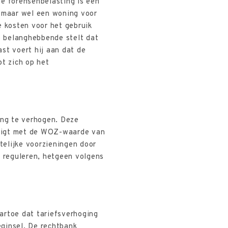
e forensenbelasting is een
, maar wel een woning voor
e kosten voor het gebruik
e belanghebbende stelt dat
st voert hij aan dat de
t zich op het
ng te verhogen. Deze
n ligt met de WOZ-waarde van
elijke voorzieningen door
 reguleren, hetgeen volgens
artoe dat tariefsverhoging
ginsel. De rechtbank