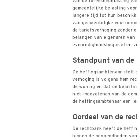
van de forensenbelasting va
gemeentelijke belasting voor
langere tijd tot hun beschik
van gemeentelijke voorzieni
de tariefsverhoging zonder e
belangen van eigenaren van 
evenredigheidsbeginsel en vi
Standpunt van de
De heffingsambtenaar stelt 
verhoging is volgens hem rec
de woning en dat de belasti
niet-ingezetenen van de gem
de heffingsambtenaar een leg
Oordeel van de re
De rechtbank heeft de heffi
binnen de bevoegdheden van 