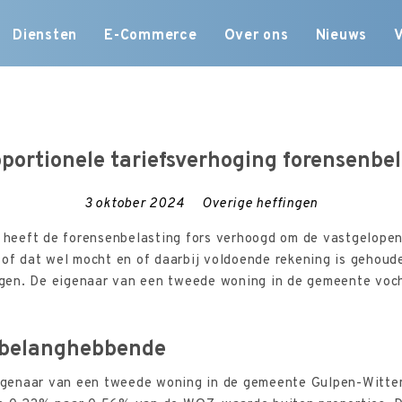
Skip
Diensten
E-Commerce
Over ons
Nieuws
to
content
portionele tariefsverhoging forensenbe
3 oktober 2024
Overige heffingen
eeft de forensenbelasting fors verhoogd om de vastgelopen
 of dat wel mocht en of daarbij voldoende rekening is gehou
en. De eigenaar van een tweede woning in de gemeente vocht
 belanghebbende
genaar van een tweede woning in de gemeente Gulpen-Wittem,