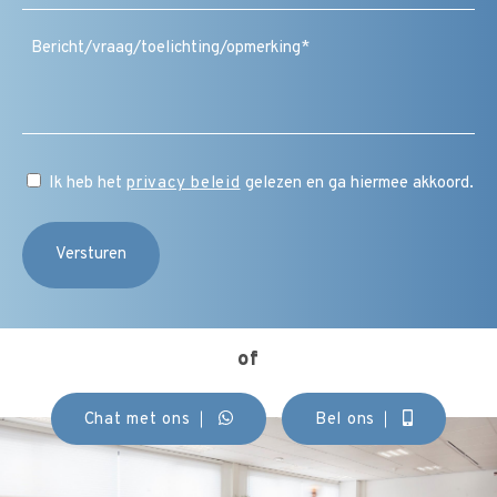
Bericht
/
vraag
/
toelichting
/
CAPTCHA
opmerking
Instemming
Ik heb het
privacy beleid
gelezen en ga hiermee akkoord.
(Vereist)
of
Chat met ons
Bel ons