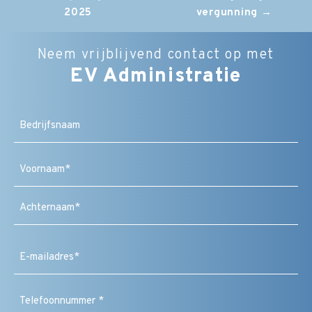
2025
vergunning
→
Neem vrijblijvend contact op met
EV Administratie
Bedrijfsnaam
Naam
(Vereist)
Voornaam
Achternaam
E-
mailadres
(Vereist)
Telefoonnummer
(Vereist)