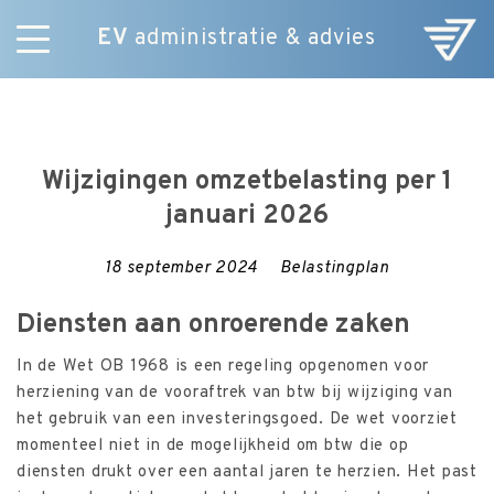
EV
administratie & advies
Skip
Diensten
to
E-Commerce
content
Over ons
Wijzigingen omzetbelasting per 1
Nieuws
januari 2026
Vacatures
Contact
18 september 2024
Belastingplan
Diensten aan onroerende zaken
In de Wet OB 1968 is een regeling opgenomen voor
herziening van de vooraftrek van btw bij wijziging van
het gebruik van een investeringsgoed. De wet voorziet
momenteel niet in de mogelijkheid om btw die op
diensten drukt over een aantal jaren te herzien. Het past