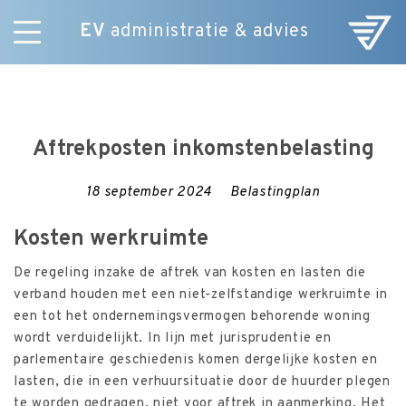
EV
administratie & advies
Skip
Diensten
to
E-Commerce
content
Over ons
Aftrekposten inkomstenbelasting
Nieuws
Vacatures
18 september 2024
Belastingplan
Contact
Kosten werkruimte
De regeling inzake de aftrek van kosten en lasten die
verband houden met een niet-zelfstandige werkruimte in
een tot het ondernemingsvermogen behorende woning
wordt verduidelijkt. In lijn met jurisprudentie en
parlementaire geschiedenis komen dergelijke kosten en
lasten, die in een verhuursituatie door de huurder plegen
te worden gedragen, niet voor aftrek in aanmerking. Het