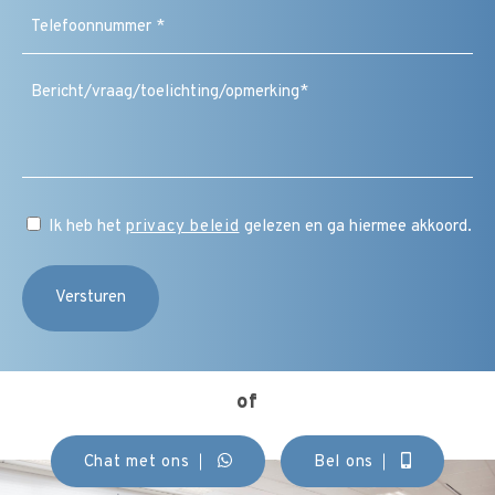
Telefoonnummer
(Vereist)
Bericht
/
vraag
/
toelichting
/
CAPTCHA
opmerking
Instemming
Ik heb het
privacy beleid
gelezen en ga hiermee akkoord.
(Vereist)
of
Chat met ons
Bel ons