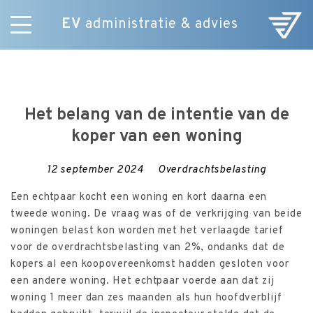
EV
administratie & advies
Skip
Diensten
to
E-Commerce
content
Over ons
Het belang van de intentie van de
Nieuws
koper van een woning
Vacatures
Contact
12 september 2024
Overdrachtsbelasting
Een echtpaar kocht een woning en kort daarna een
tweede woning. De vraag was of de verkrijging van beide
woningen belast kon worden met het verlaagde tarief
voor de overdrachtsbelasting van 2%, ondanks dat de
kopers al een koopovereenkomst hadden gesloten voor
een andere woning. Het echtpaar voerde aan dat zij
woning 1 meer dan zes maanden als hun hoofdverblijf