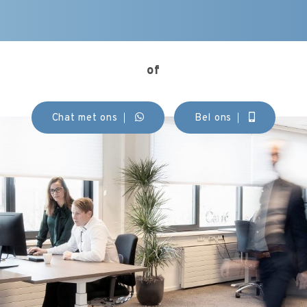
of
Chat met ons
Bel ons