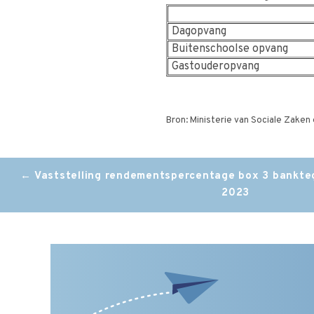
Dagopvang
Buitenschoolse opvang
Gastouderopvang
Bron: Ministerie van Sociale Zaken
Post
←
Vaststelling rendementspercentage box 3 bankte
2023
navigation