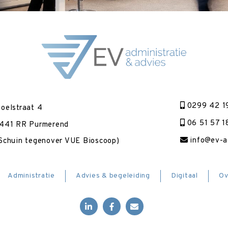
0299 42 1
oelstraat 4
06 51 57 1
441 RR Purmerend
info@ev-ad
Schuin tegenover VUE Bioscoop)
Administratie
Advies & begeleiding
Digitaal
Ov