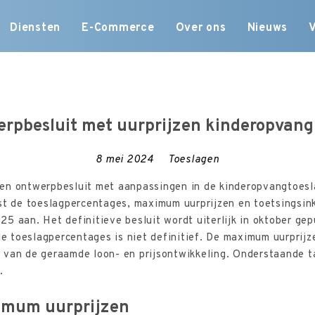
Skip
Diensten
E-Commerce
Over ons
Nieuws
to
content
rpbesluit met uurprijzen kinderopvan
8 mei 2024
Toeslagen
en ontwerpbesluit met aanpassingen in de kinderopvangtoesla
ast de toeslagpercentages, maximum uurprijzen en toetsingsi
 aan. Het definitieve besluit wordt uiterlijk in oktober gepu
 toeslagpercentages is niet definitief. De maximum uurprijz
 van de geraamde loon- en prijsontwikkeling. Onderstaande t
.
imum uurprijzen