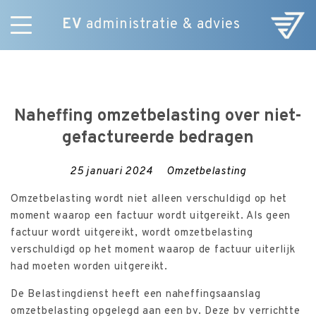
EV
administratie & advies
Skip
Diensten
to
E-Commerce
content
Over ons
Naheffing omzetbelasting over niet-
Nieuws
gefactureerde bedragen
Vacatures
Contact
25 januari 2024
Omzetbelasting
Omzetbelasting wordt niet alleen verschuldigd op het
moment waarop een factuur wordt uitgereikt. Als geen
factuur wordt uitgereikt, wordt omzetbelasting
verschuldigd op het moment waarop de factuur uiterlijk
had moeten worden uitgereikt.
De Belastingdienst heeft een naheffingsaanslag
omzetbelasting opgelegd aan een bv. Deze bv verrichtte