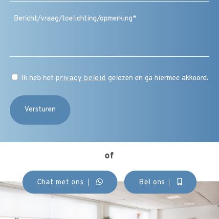
Bericht
/
vraag
/
toelichting
/
CAPTCHA
opmerking
Instemming
Ik heb het
privacy beleid
gelezen en ga hiermee akkoord.
(Vereist)
of
Chat met ons
Bel ons