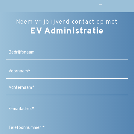
→
Neem vrijblijvend contact op met
EV Administratie
Bedrijfsnaam
Naam
(Vereist)
Voornaam
Achternaam
E-
mailadres
(Vereist)
Telefoonnummer
(Vereist)