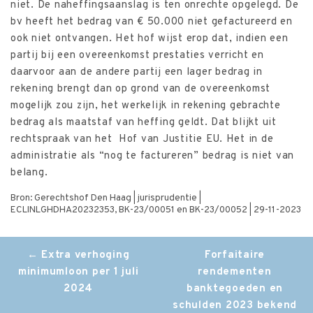
niet. De naheffingsaanslag is ten onrechte opgelegd. De
bv heeft het bedrag van € 50.000 niet gefactureerd en
ook niet ontvangen. Het hof wijst erop dat, indien een
partij bij een overeenkomst prestaties verricht en
daarvoor aan de andere partij een lager bedrag in
rekening brengt dan op grond van de overeenkomst
mogelijk zou zijn, het werkelijk in rekening gebrachte
bedrag als maatstaf van heffing geldt. Dat blijkt uit
rechtspraak van het Hof van Justitie EU. Het in de
administratie als “nog te factureren” bedrag is niet van
belang.
Bron: Gerechtshof Den Haag | jurisprudentie |
ECLINLGHDHA20232353, BK-23/00051 en BK-23/00052 | 29-11-2023
Post
←
Extra verhoging
Forfaitaire
minimumloon per 1 juli
rendementen
navigation
2024
banktegoeden en
schulden 2023 bekend