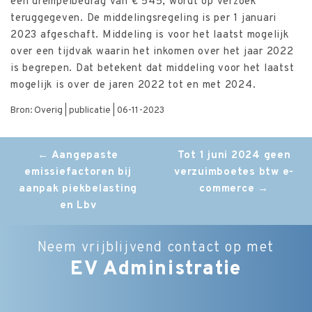
een drempelbedrag van € 545, wordt op verzoek
teruggegeven. De middelingsregeling is per 1 januari
2023 afgeschaft. Middeling is voor het laatst mogelijk
over een tijdvak waarin het inkomen over het jaar 2022
is begrepen. Dat betekent dat middeling voor het laatst
mogelijk is over de jaren 2022 tot en met 2024.
Bron: Overig | publicatie | 06-11-2023
Post
←
Aangepaste
Tot 1 juni 2024 geen
emissiefactoren bij
verzuimboetes btw e-
navigation
aanpak piekbelasting
commerce
→
en Lbv
Neem vrijblijvend contact op met
EV Administratie
Bedrijfsnaam