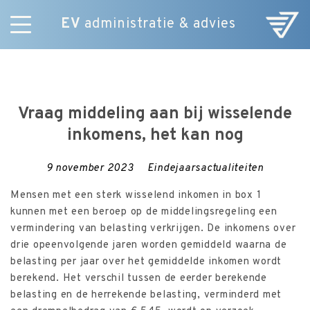
EV
administratie & advies
Skip
Diensten
to
E-Commerce
content
Over ons
Vraag middeling aan bij wisselende
Nieuws
inkomens, het kan nog
Vacatures
Contact
9 november 2023
Eindejaarsactualiteiten
Mensen met een sterk wisselend inkomen in box 1
kunnen met een beroep op de middelingsregeling een
vermindering van belasting verkrijgen. De inkomens over
drie opeenvolgende jaren worden gemiddeld waarna de
belasting per jaar over het gemiddelde inkomen wordt
berekend. Het verschil tussen de eerder berekende
belasting en de herrekende belasting, verminderd met