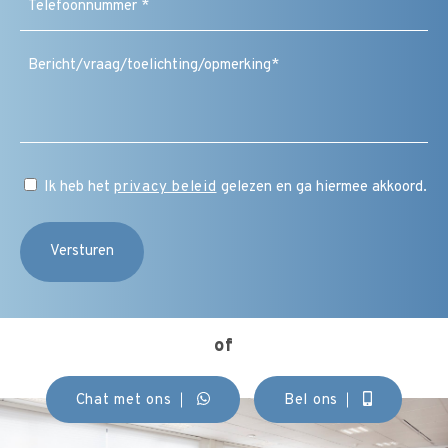
(Vereist)
Bericht
/
vraag
/
toelichting
/
CAPTCHA
opmerking
Instemming
Ik heb het
privacy beleid
gelezen en ga hiermee akkoord.
(Vereist)
of
Chat met ons
Bel ons