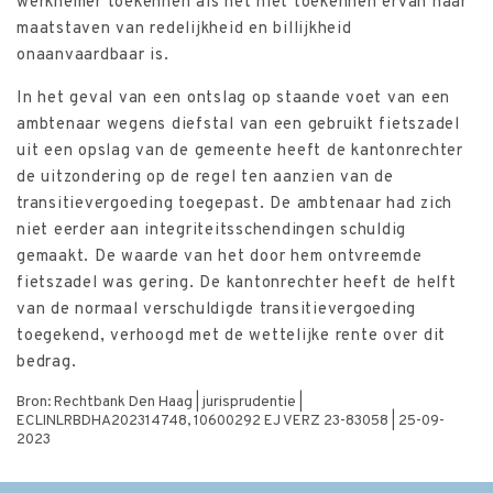
werknemer toekennen als het niet toekennen ervan naar
maatstaven van redelijkheid en billijkheid
onaanvaardbaar is.
In het geval van een ontslag op staande voet van een
ambtenaar wegens diefstal van een gebruikt fietszadel
uit een opslag van de gemeente heeft de kantonrechter
de uitzondering op de regel ten aanzien van de
transitievergoeding toegepast. De ambtenaar had zich
niet eerder aan integriteitsschendingen schuldig
gemaakt. De waarde van het door hem ontvreemde
fietszadel was gering. De kantonrechter heeft de helft
van de normaal verschuldigde transitievergoeding
toegekend, verhoogd met de wettelijke rente over dit
bedrag.
Bron: Rechtbank Den Haag | jurisprudentie |
ECLINLRBDHA202314748, 10600292 EJ VERZ 23-83058 | 25-09-
2023