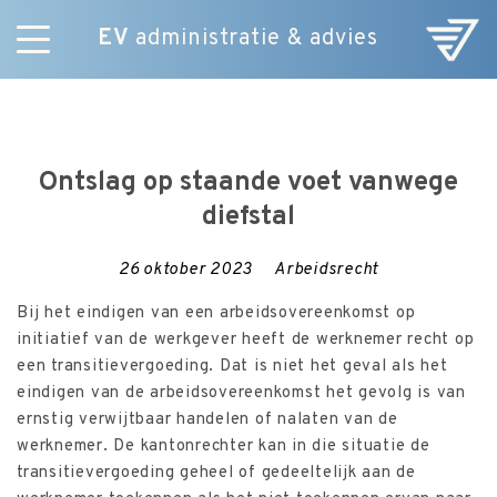
EV
administratie & advies
Skip
Diensten
to
E-Commerce
content
Over ons
Ontslag op staande voet vanwege
Nieuws
diefstal
Vacatures
Contact
26 oktober 2023
Arbeidsrecht
Bij het eindigen van een arbeidsovereenkomst op
initiatief van de werkgever heeft de werknemer recht op
een transitievergoeding. Dat is niet het geval als het
eindigen van de arbeidsovereenkomst het gevolg is van
ernstig verwijtbaar handelen of nalaten van de
werknemer. De kantonrechter kan in die situatie de
transitievergoeding geheel of gedeeltelijk aan de