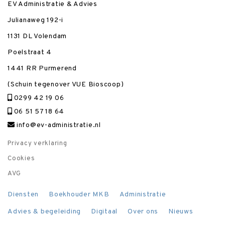
EV Administratie & Advies
Julianaweg 192-i
1131 DL Volendam
Poelstraat 4
1441 RR Purmerend
(Schuin tegenover VUE Bioscoop)
0299 42 19 06
06 51 57 18 64
info@ev-administratie.nl
Privacy verklaring
Cookies
AVG
Diensten
Boekhouder MKB
Administratie
Advies & begeleiding
Digitaal
Over ons
Nieuws