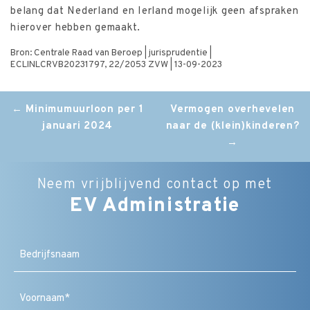
belang dat Nederland en Ierland mogelijk geen afspraken
hierover hebben gemaakt.
Bron: Centrale Raad van Beroep | jurisprudentie |
ECLINLCRVB20231797, 22/2053 ZVW | 13-09-2023
Post
←
Minimumuurloon per 1
Vermogen overhevelen
januari 2024
naar de (klein)kinderen?
navigation
→
Neem vrijblijvend contact op met
EV Administratie
Bedrijfsnaam
Naam
(Vereist)