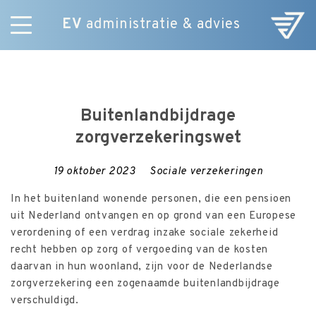
EV
administratie & advies
Skip
Diensten
to
E-Commerce
content
Over ons
Buitenlandbijdrage
Nieuws
zorgverzekeringswet
Vacatures
Contact
19 oktober 2023
Sociale verzekeringen
In het buitenland wonende personen, die een pensioen
uit Nederland ontvangen en op grond van een Europese
verordening of een verdrag inzake sociale zekerheid
recht hebben op zorg of vergoeding van de kosten
daarvan in hun woonland, zijn voor de Nederlandse
zorgverzekering een zogenaamde buitenlandbijdrage
verschuldigd.