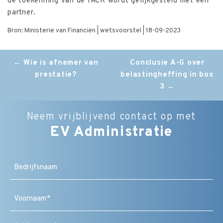
de toekenning van de IACK wordt gelijkgesteld met een
partner.
Bron: Ministerie van Financiën | wetsvoorstel | 18-09-2023
Post
←
Wie is afnemer van
Conclusie A-G over
prestatie?
belastingheffing in box
navigation
3
→
Neem vrijblijvend contact op met
EV Administratie
Bedrijfsnaam
Naam
(Vereist)
Voornaam