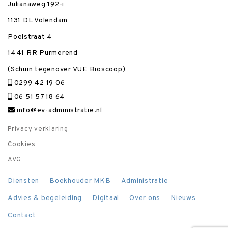
Julianaweg 192-i
1131 DL Volendam
Poelstraat 4
1441 RR Purmerend
(Schuin tegenover VUE Bioscoop)
0299 42 19 06
06 51 57 18 64
info@ev-administratie.nl
Privacy verklaring
Cookies
AVG
Diensten
Boekhouder MKB
Administratie
Advies & begeleiding
Digitaal
Over ons
Nieuws
Contact