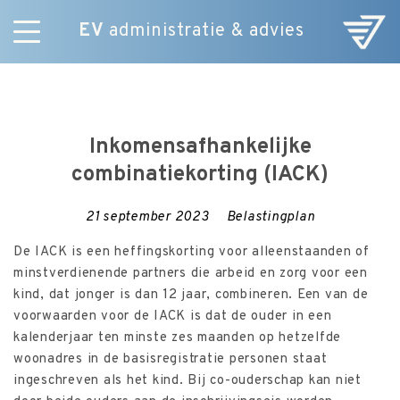
EV
administratie & advies
Skip
Diensten
to
E-Commerce
content
Over ons
Inkomensafhankelijke
Nieuws
combinatiekorting (IACK)
Vacatures
Contact
21 september 2023
Belastingplan
De IACK is een heffingskorting voor alleenstaanden of
minstverdienende partners die arbeid en zorg voor een
kind, dat jonger is dan 12 jaar, combineren. Een van de
voorwaarden voor de IACK is dat de ouder in een
kalenderjaar ten minste zes maanden op hetzelfde
woonadres in de basisregistratie personen staat
ingeschreven als het kind. Bij co-ouderschap kan niet