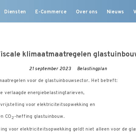
Skip
Diensten
E-Commerce
Over ons
Nieuws
to
content
Fiscale klimaatmaatregelen glastuinbou
21 september 2023
Belastingplan
maatregelen voor de glastuinbouwsector. Het betreft:
e verlaagde energiebelastingtarieven,
vrijstelling voor elektriciteitsopwekking en
een CO
-heffing glastuinbouw.
2
ling voor elektriciteitsopwekking geldt niet alleen voor de g