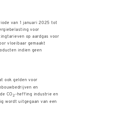
riode van 1 januari 2025 tot
ergiebelasting voor
tingtarieven op aardgas voor
voor vloeibaar gemaakt
roducten indien geen
at ook gelden voor
inbouwbedrijven en
 de CO
-heffing industrie en
2
pig wordt uitgegaan van een