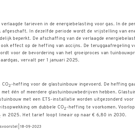
verlaagde tarieven in de energiebelasting voor gas. In de pe
 afgeschaft. In dezelfde periode wordt de vrijstelling van en
idelijk beperkt. De afschaffing van de verlaagde energiebelas
ook effect op de heffing van accijns. De teruggaafregeling 
wordt voor de bevordering van het groeiproces van tuinbouwp
 aardgas, vervalt per 1 januari 2025.
n CO
-heffing voor de glastuinbouw ingevoerd. De heffing ga
2
ng met één of meerdere glastuinbouwbedrijven hebben. Glastu
astuinbouw met een ETS-installatie worden uitgezonderd voor
iteitsopwekking om dubbele CO
-heffing te voorkomen. Voorlo
2
in 2025. Het tarief loopt lineair op naar € 6,80 in 2030.
2
tsvoorstel | 18-09-2023