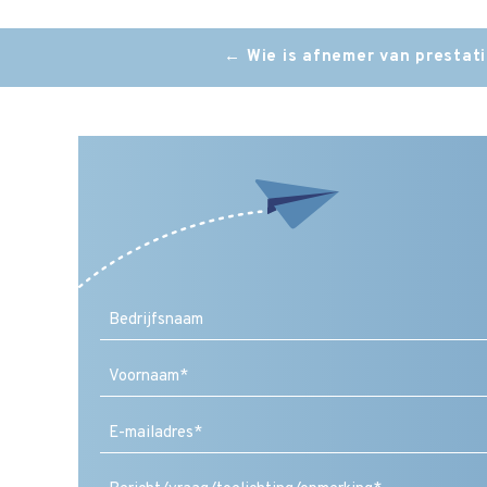
Post
←
Wie is afnemer van prestat
navigation
Voornaam
E-
mailadres
(Vereist)