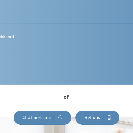
/
vraag
/
toelichting
/
CAPTCHA
opmerking
Instemming
akkoord.
(Vereist)
of
Chat met ons
Bel ons