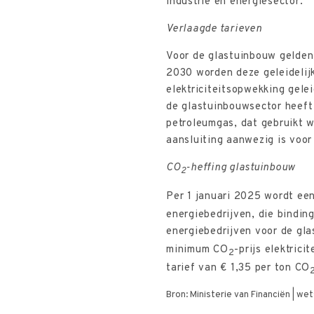
industrie en energiesector.
Verlaagde tarieven
Voor de glastuinbouw gelden 
2030 worden deze geleidelijk
elektriciteitsopwekking gele
de glastuinbouwsector heeft 
petroleumgas, dat gebruikt 
aansluiting aanwezig is voor
CO
-heffing glastuinbouw
2
Per 1 januari 2025 wordt ee
energiebedrijven, die bindi
energiebedrijven voor de gl
minimum CO
-prijs elektric
2
tarief van € 1,35 per ton CO
Bron: Ministerie van Financiën | we