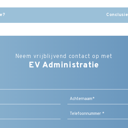
ie?
Conclusie
Neem vrijblijvend contact op met
EV Administratie
Bedrijfsnaam
Naam
(Vereist)
Achternaam
Bericht