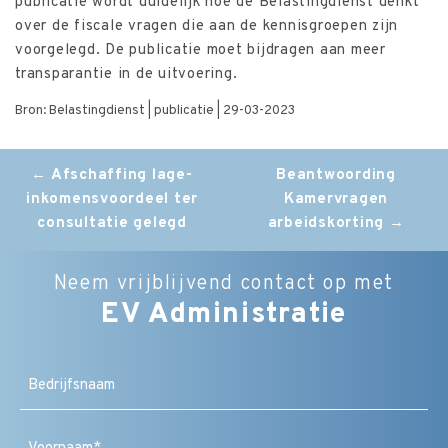
publicatie wordt duidelijk hoe de Belastingdienst denkt
over de fiscale vragen die aan de kennisgroepen zijn
voorgelegd. De publicatie moet bijdragen aan meer
transparantie in de uitvoering.
Bron: Belastingdienst | publicatie | 29-03-2023
Post
←
Afschaffing lage-
Beantwoording
inkomensvoordeel ter
Kamervragen
navigation
consultatie gelegd
arbeidskorting
→
Neem vrijblijvend contact op met
EV Administratie
Bedrijfsnaam
Naam