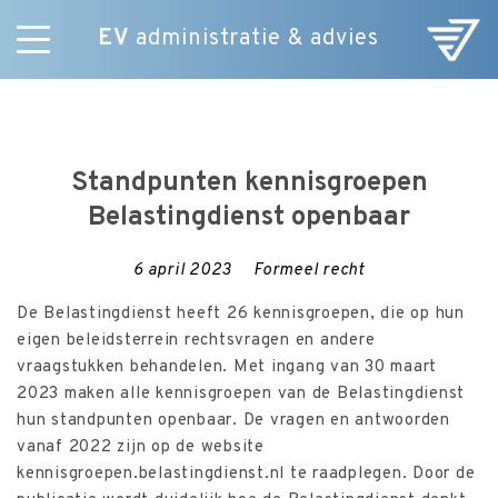
EV
administratie & advies
Skip
Diensten
to
E-Commerce
content
Over ons
Standpunten kennisgroepen
Nieuws
Belastingdienst openbaar
Vacatures
Contact
6 april 2023
Formeel recht
De Belastingdienst heeft 26 kennisgroepen, die op hun
eigen beleidsterrein rechtsvragen en andere
vraagstukken behandelen. Met ingang van 30 maart
2023 maken alle kennisgroepen van de Belastingdienst
hun standpunten openbaar. De vragen en antwoorden
vanaf 2022 zijn op de website
kennisgroepen.belastingdienst.nl te raadplegen. Door de