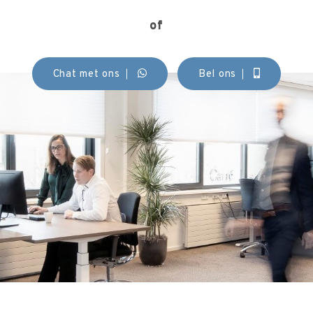
of
Chat met ons
Bel ons