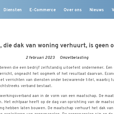
Skip
Diensten
E-Commerce
Over ons
Nieuws
to
content
 die dak van woning verhuurt, is geen
2 februari 2023
Omzetbelasting
dereen die een bedrijf zelfstandig uitoefent ondernemer. Een
erricht, ongeacht het oogmerk of het resultaat daarvan. Econo
et verrichten van diensten onder bezwarende titel, waarbij t
chtstreeks verband bestaat.
werkingsverband aan in de vorm van een maatschap. De maats
n. Het echtpaar heeft op de dag van oprichting van de maat
ing hebben laten bouwen. De maatschap verhuurt het dak van 