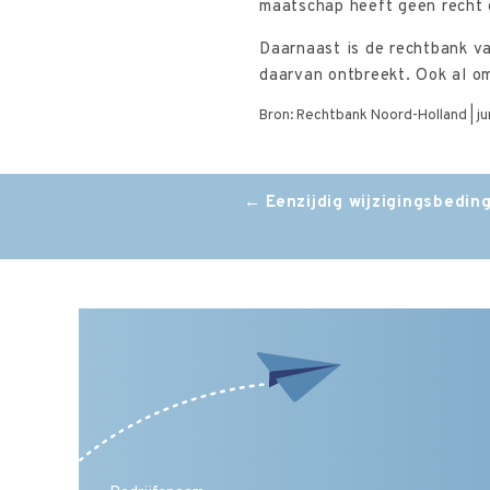
maatschap heeft geen recht 
Daarnaast is de rechtbank v
daarvan ontbreekt. Ook al om
Bron: Rechtbank Noord-Holland | 
Post
←
Eenzijdig wijzigingsbedin
navigation