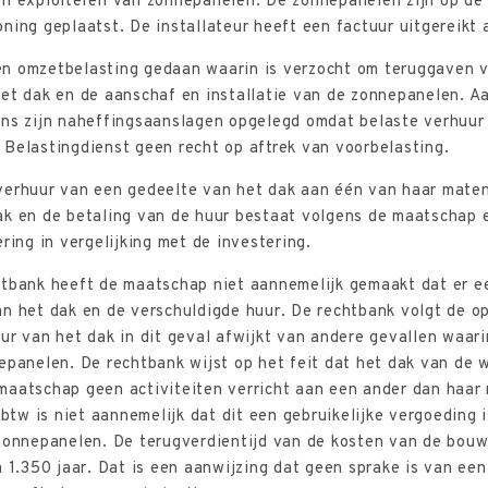
en exploiteren van zonnepanelen. De zonnepanelen zijn op d
ning geplaatst. De installateur heeft een factuur uitgereikt 
n omzetbelasting gedaan waarin is verzocht om teruggaven 
et dak en de aanschaf en installatie van de zonnepanelen. A
ns zijn naheffingsaanslagen opgelegd omdat belaste verhuur v
Belastingdienst geen recht op aftrek van voorbelasting.
verhuur van een gedeelte van het dak aan één van haar maten
ak en de betaling van de huur bestaat volgens de maatschap 
ring in vergelijking met de investering.
htbank heeft de maatschap niet aannemelijk gemaakt dat er e
n het dak en de verschuldigde huur. De rechtbank volgt de o
ur van het dak in dit geval afwijkt van andere gevallen waar
epanelen. De rechtbank wijst op het feit dat het dak van de
maatschap geen activiteiten verricht aan een ander dan haar
 btw is niet aannemelijk dat dit een gebruikelijke vergoeding 
zonnepanelen. De terugverdientijd van de kosten van de bouw
m 1.350 jaar. Dat is een aanwijzing dat geen sprake is van ee