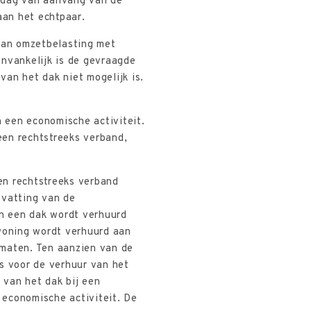
e dag van aanvang van de
aan het echtpaar.
van omzetbelasting met
anvankelijk is de gevraagde
an het dak niet mogelijk is.
 een economische activiteit.
een rechtstreeks verband,
en rechtstreeks verband
pvatting van de
in een dak wordt verhuurd
 woning wordt verhuurd aan
 maten. Ten aanzien van de
is voor de verhuur van het
 van het dak bij een
n economische activiteit. De