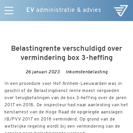
EV
administratie & advies
Skip
Diensten
to
E-Commerce
content
Over ons
Belastingrente verschuldigd over
Nieuws
vermindering box 3-heffing
Vacatures
Contact
26 januari 2023
Inkomstenbelasting
In een procedure voor Hof Arnhem-Leeuwarden was in
geschil of de Belastingdienst rente moest vergoeden
over terugbetalingen van de box 3-heffing over de jaren
2017 en 2018. De inspecteur had naar aanleiding van het
kerstarrest van de Hoge Raad de opgelegde aanslagen
IB/PVV 2017 en 2018 verminderd. Op grond van de
wettelijke regeling wordt bij een vermindering van de