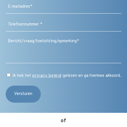
E-
mailadres
(Vereist)
Telefoonnummer
(Vereist)
Bericht
/
vraag
/
toelichting
/
CAPTCHA
opmerking
Instemming
Ik heb het
privacy beleid
gelezen en ga hiermee akkoord.
(Vereist)
of