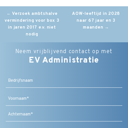
Post
←
Verzoek ambtshalve
AOW-leeftijd in 2028
vermindering voor box 3
naar 67 jaar en 3
navigation
in jaren 2017 e.v. niet
maanden
→
nodig
Neem vrijblijvend contact op met
EV Administratie
Bedrijfsnaam
Naam
(Vereist)
Voornaam
Achternaam