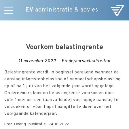
EV
administratie & advies
Skip
Diensten
to
E-Commerce
content
Over ons
Voorkom belastingrente
Nieuws
Vacatures
11 november 2022
Eindejaarsactualiteiten
Contact
Belastingrente wordt in beginsel berekend wanneer de
aanslag inkomstenbelasting of vennootschapsbelasting
op of na 1 juli van het volgende jaar wordt opgelegd.
Ondernemers kunnen belastingrente voorkomen door
vóór 1 mei om een (aanvullende) voorlopige aanslag te
verzoeken of vóór 1 april aangifte te doen over het
voorgaande kalenderjaar.
Bron: Overig | publicatie | 24-10-2022