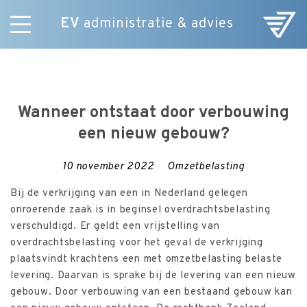
EV
administratie & advies
Skip
Diensten
to
E-Commerce
content
Over ons
Wanneer ontstaat door verbouwing
Nieuws
een nieuw gebouw?
Vacatures
Contact
10 november 2022
Omzetbelasting
Bij de verkrijging van een in Nederland gelegen
onroerende zaak is in beginsel overdrachtsbelasting
verschuldigd. Er geldt een vrijstelling van
overdrachtsbelasting voor het geval de verkrijging
plaatsvindt krachtens een met omzetbelasting belaste
levering. Daarvan is sprake bij de levering van een nieuw
gebouw. Door verbouwing van een bestaand gebouw kan