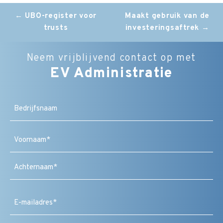
Post
←
UBO-register voor
Maakt gebruik van de
trusts
investeringsaftrek
→
navigation
Neem vrijblijvend contact op met
EV Administratie
Bedrijfsnaam
Naam
(Vereist)
Voornaam
Achternaam
E-
mailadres
(Vereist)