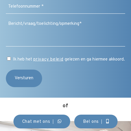
Telefoonnummer
(Vereist)
Bericht
/
vraag
/
toelichting
/
CAPTCHA
opmerking
Instemming
Ik heb het
privacy beleid
gelezen en ga hiermee akkoord.
(Vereist)
of
Chat met ons
Bel ons