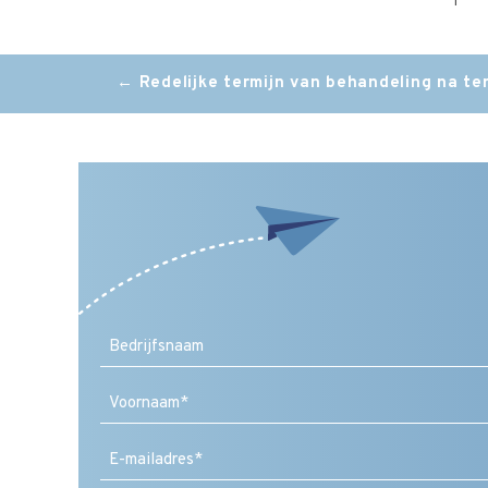
Post
←
Redelijke termijn van behandeling na te
navigation
Voornaam
E-
mailadres