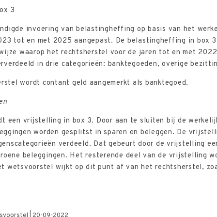
ox 3
ndigde invoering van belastingheffing op basis van het werk
023 tot en met 2025 aangepast. De belastingheffing in box 3 
wijze waarop het rechtsherstel voor de jaren tot en met 202
verdeeld in drie categorieën: banktegoeden, overige bezitti
erstel wordt contant geld aangemerkt als banktegoed.
en
 een vrijstelling in box 3. Door aan te sluiten bij de werkeli
ggingen worden gesplitst in sparen en beleggen. De vrijstell
nscategorieën verdeeld. Dat gebeurt door de vrijstelling eer
roene beleggingen. Het resterende deel van de vrijstelling w
 wetsvoorstel wijkt op dit punt af van het rechtsherstel, zoa
etsvoorstel | 20-09-2022