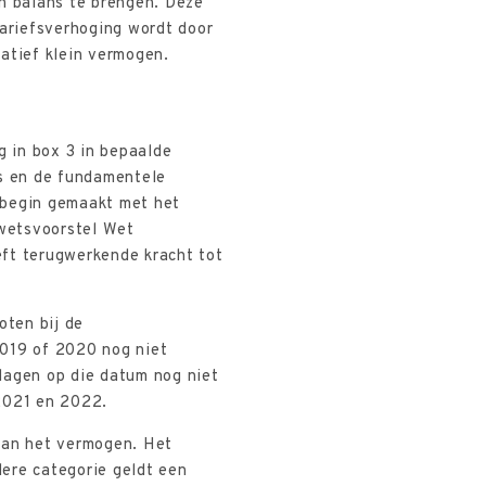
in balans te brengen. Deze
tariefsverhoging wordt door
atief klein vermogen.
 in box 3 in bepaalde
ns en de fundamentele
 begin gemaakt met het
 wetsvoorstel Wet
eeft terugwerkende kracht tot
oten bij de
2019 of 2020 nog niet
lagen op die datum nog niet
 2021 en 2022.
van het vermogen. Het
ere categorie geldt een