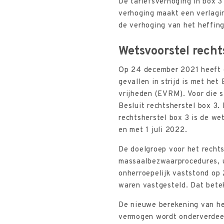
De tariefsverhoging in box 3
verhoging maakt een verlagin
de verhoging van het heffing
Wetsvoorstel recht
Op 24 december 2021 heeft d
gevallen in strijd is met he
vrijheden (EVRM). Voor die 
Besluit rechtsherstel box 3.
rechtsherstel box 3 is de we
en met 1 juli 2022.
De doelgroep voor het rechts
massaalbezwaarprocedures, u
onherroepelijk vaststond op
waren vastgesteld. Dat bete
De nieuwe berekening van he
vermogen wordt onderverdeel