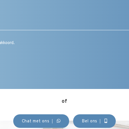
Bericht
/
vraag
/
toelichting
/
CAPTCHA
opmerking
Instemming
akkoord.
(Vereist)
of
Chat met ons
Bel ons