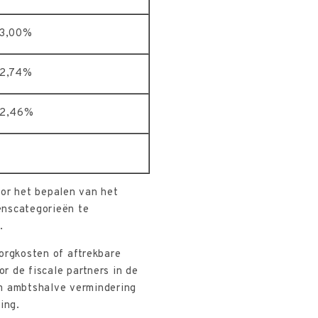
3,00%
2,74%
2,46%
oor het bepalen van het
enscategorieën te
.
orgkosten of aftrekbare
r de fiscale partners in de
om ambtshalve vermindering
ing.