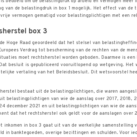
 is bedoeld om de belastingdruk op arbeid en vermogen meer 
g van de belastingdruk in box 1 mogelijk. Het effect van de 
vrije vermogen gematigd voor belastingplichtigen met een rel
sherstel box 3
e Hoge Raad geoordeeld dat het stelsel van belastingheffing
t Europees Verdrag tot bescherming van de rechten van de me
situaties moet rechtsherstel worden geboden. Daarmee is een
 Dat besluit is gepubliceerd vooruitlopend op wetgeving. Het
ttelijke vertaling van het Beleidsbesluit. Dit wetsvoorstel h
herstel bestaat uit de belastingplichtigen, die waren aangesl
it belastingplichtigen van wie de aanslag over 2017, 2018, 
 24 december 2021 en uit belastingplichtigen van wie de aans
kent dat het rechtsherstel ook geldt voor de aanslagen over
t inkomen in box 3 gaat uit van de werkelijke samenstelling 
d in banktegoeden, overige bezittingen en schulden. Voor ied