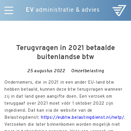
EV
administratie & advies
Skip
Diensten
to
E-Commerce
content
Over ons
Terugvragen in 2021 betaalde
Nieuws
buitenlandse btw
Vacatures
Contact
25 augustus 2022
Omzetbelasting
Ondernemers, die in 2021 in een ander EU-land btw
hebben betaald, kunnen deze btw terugvragen wanneer
zij in dat land geen aangifte doen. Een verzoek om
teruggaaf over 2021 moet vóór 1 oktober 2022 zijn
ingediend. Dat kan via de website van de
Belastingdienst:
https://eubtw.belastingdienst.nl/netp/
.
Verzoeken die later binnenkomen worden mogelijk niet