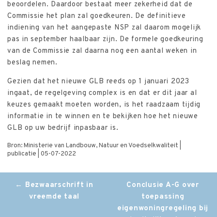
beoordelen. Daardoor bestaat meer zekerheid dat de
Commissie het plan zal goedkeuren. De definitieve
indiening van het aangepaste NSP zal daarom mogelijk
pas in september haalbaar zijn. De formele goedkeuring
van de Commissie zal daarna nog een aantal weken in
beslag nemen.
Gezien dat het nieuwe GLB reeds op 1 januari 2023
ingaat, de regelgeving complex is en dat er dit jaar al
keuzes gemaakt moeten worden, is het raadzaam tijdig
informatie in te winnen en te bekijken hoe het nieuwe
GLB op uw bedrijf inpasbaar is.
Bron: Ministerie van Landbouw, Natuur en Voedselkwaliteit |
publicatie | 05-07-2022
Post
←
Bezwaarschrift in
Conclusie A-G over
vreemde taal
toepassing
navigation
eigenwoningregeling bij