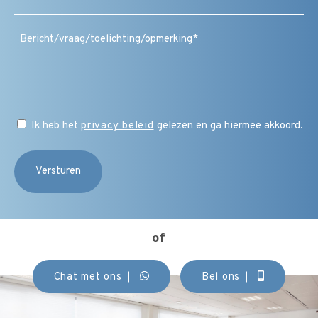
(Vereist)
Bericht
/
vraag
/
toelichting
/
CAPTCHA
opmerking
Instemming
Ik heb het
privacy beleid
gelezen en ga hiermee akkoord.
(Vereist)
of
Chat met ons
Bel ons