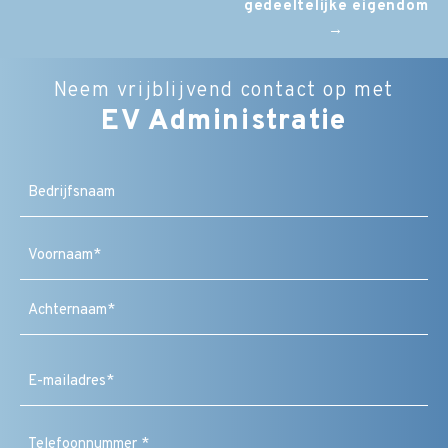
gedeeltelijke eigendom
→
Neem vrijblijvend contact op met
EV Administratie
Bedrijfsnaam
Naam
(Vereist)
Voornaam
Achternaam
E-
mailadres
(Vereist)
Telefoonnummer