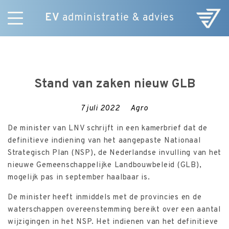
EV
administratie & advies
Skip
Diensten
to
E-Commerce
content
Over ons
Stand van zaken nieuw GLB
Nieuws
Vacatures
7 juli 2022
Agro
Contact
De minister van LNV schrijft in een kamerbrief dat de
definitieve indiening van het aangepaste Nationaal
Strategisch Plan (NSP), de Nederlandse invulling van het
nieuwe Gemeenschappelijke Landbouwbeleid (GLB),
mogelijk pas in september haalbaar is.
De minister heeft inmiddels met de provincies en de
waterschappen overeenstemming bereikt over een aantal
wijzigingen in het NSP. Het indienen van het definitieve