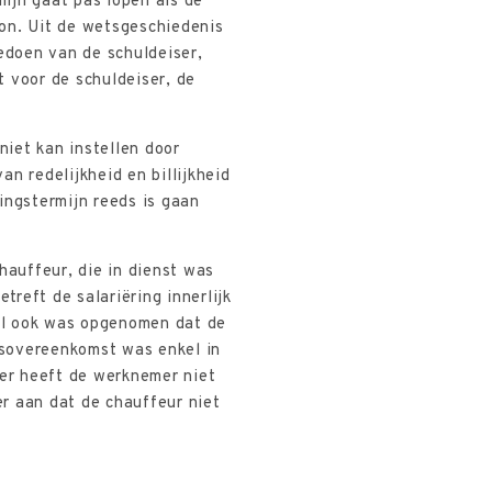
mijn gaat pas lopen als de
on. Uit de wetsgeschiedenis
edoen van de schuldeiser,
 voor de schuldeiser, de
iet kan instellen door
 redelijkheid en billijkheid
ingstermijn reeds is gaan
auffeur, die in dienst was
reft de salariëring innerlijk
ijl ook was opgenomen dat de
idsovereenkomst was enkel in
ver heeft de werknemer niet
r aan dat de chauffeur niet