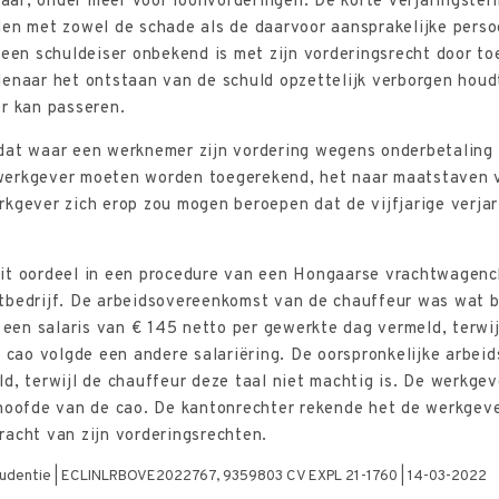
jaar, onder meer voor loonvorderingen. De korte verjaringster
den met zowel de schade als de daarvoor aansprakelijke perso
 een schuldeiser onbekend is met zijn vorderingsrecht door to
enaar het ontstaan van de schuld opzettelijk verborgen houdt
er kan passeren.
dat waar een werknemer zijn vordering wegens onderbetaling n
erkgever moeten worden toegerekend, het naar maatstaven van
kgever zich erop zou mogen beroepen dat de vijfjarige verjar
it oordeel in een procedure van een Hongaarse vrachtwagench
bedrijf. De arbeidsovereenkomst van de chauffeur was wat bet
d een salaris van € 145 netto per gewerkte dag vermeld, terw
e cao volgde een andere salariëring. De oorspronkelijke arbe
d, terwijl de chauffeur deze taal niet machtig is. De werkge
 hoofde van de cao. De kantonrechter rekende het de werkgeve
acht van zijn vorderingsrechten.
sprudentie | ECLINLRBOVE2022767, 9359803 CV EXPL 21-1760 | 14-03-2022