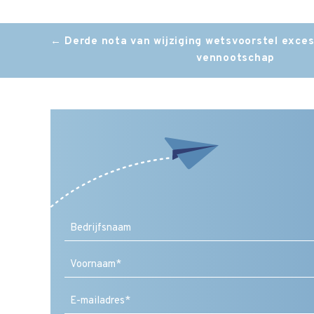
Post
←
Derde nota van wijziging wetsvoorstel excess
vennootschap
navigation
Voornaam
E-
mailadres