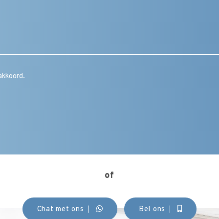
Bericht
/
vraag
/
toelichting
/
CAPTCHA
opmerking
Instemming
akkoord.
(Vereist)
of
Chat met ons
Bel ons