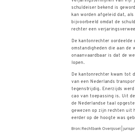
verjaringstermijnen van vijf 
schuldeiser bekend is gewor
kan worden afgeleid dat, als
bijvoorbeeld omdat de schuld
rechter een verjaringsverwe
De kantonrechter oordeelde 
omstandigheden die aan de w
onaanvaardbaar is dat de wer
lopen.
De kantonrechter kwam tot d
van een Nederlands transport
tegenstrijdig. Enerzijds wer
cao van toepassing is. Uit d
de Nederlandse taal opgestel
gewezen op zijn rechten uit
eerder op de hoogte was gebr
Bron: Rechtbank Overijssel | juri