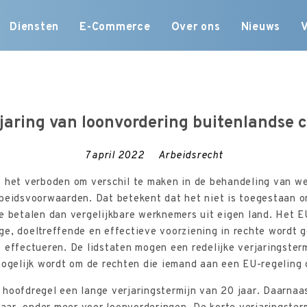
Skip
Diensten
E-Commerce
Over ons
Nieuws
to
content
jaring van loonvordering buitenlandse 
7 april 2022
Arbeidsrecht
s het verboden om verschil te maken in de behandeling van we
rbeidsvoorwaarden. Dat betekent dat het niet is toegestaan 
e betalen dan vergelijkbare werknemers uit eigen land. Het EU
ge, doeltreffende en effectieve voorziening in rechte wordt
 effectueren. De lidstaten mogen een redelijke verjaringster
mogelijk wordt om de rechten die iemand aan een EU-regeling 
hoofdregel een lange verjaringstermijn van 20 jaar. Daarnaa