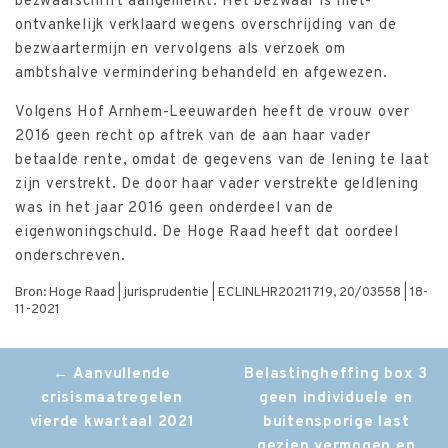
bezwaarschrift aangemerkt. Het bezwaar is niet-
ontvankelijk verklaard wegens overschrijding van de
bezwaartermijn en vervolgens als verzoek om
ambtshalve vermindering behandeld en afgewezen.
Volgens Hof Arnhem-Leeuwarden heeft de vrouw over
2016 geen recht op aftrek van de aan haar vader
betaalde rente, omdat de gegevens van de lening te laat
zijn verstrekt. De door haar vader verstrekte geldlening
was in het jaar 2016 geen onderdeel van de
eigenwoningschuld. De Hoge Raad heeft dat oordeel
onderschreven.
Bron: Hoge Raad | jurisprudentie | ECLINLHR20211719, 20/03558 | 18-
11-2021
Post
←
Aanvullende
Belastingheffing box 3
crisismaatregelen
geen individuele en
navigation
vierde kwartaal 2021
buitensporige last
gezien vermogen en