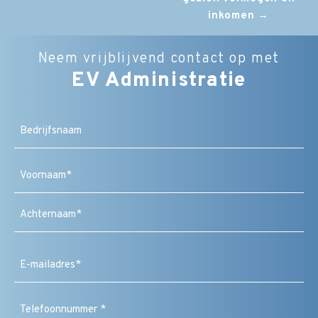
inkomen
→
Neem vrijblijvend contact op met
EV Administratie
Bedrijfsnaam
Naam
(Vereist)
Voornaam
Achternaam
E-
mailadres
(Vereist)
Telefoonnummer
(Vereist)