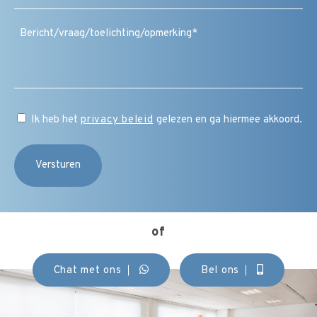
Bericht
/
vraag
/
toelichting
/
CAPTCHA
opmerking
Instemming
Ik heb het
privacy beleid
gelezen en ga hiermee akkoord.
(Vereist)
of
Chat met ons
Bel ons