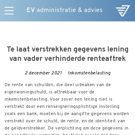
EV
administratie & advies
Skip
Diensten
to
E-Commerce
content
Over ons
Te laat verstrekken gegevens lening
Nieuws
van vader verhinderde renteaftrek
Vacatures
Contact
2 december 2021
Inkomstenbelasting
De rente van schulden, die deel uitmaken van de
eigenwoningschuld, is aftrekbaar voor de
inkomstenbelasting. Voor zover een lening niet is
verstrekt door een renseigneringsplichtige instelling
zoals een bank, moeten bij de aangifte gegevens worden
verstrekt over de schuld, de rente, en de identiteit van
de geldverstrekker. De verplichting om deze gegevens in