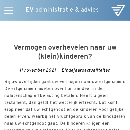
EV
administratie & advies
Skip
Diensten
to
E-Commerce
content
Over ons
Vermogen overhevelen naar uw
Nieuws
(klein)kinderen?
Vacatures
Contact
11 november 2021
Eindejaarsactualiteiten
Bij uw overlijden gaat uw vermogen naar uw erfgenamen.
De erfgenamen moeten over hun aandeel in de
nalatenschap erfbelasting betalen. Heeft u geen
testament, dan geldt het wettelijk erfrecht. Dat komt
erop neer dat uw echtgenoot en de kinderen voor gelijke
delen erven, waarbij het vruchtgebruik van de kindsdelen
naar uw echtgenoot gaat. De kinderen krijgen een