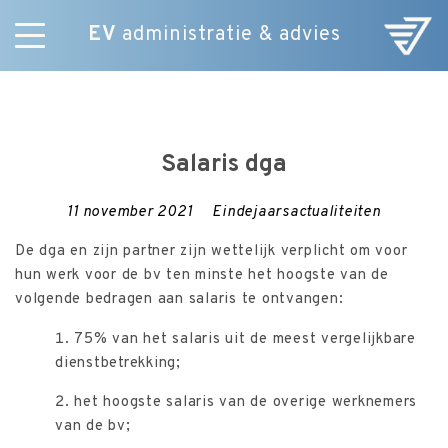
EV
administratie & advies
Skip
Diensten
to
E-Commerce
content
Over ons
Salaris dga
Nieuws
Vacatures
11 november 2021
Eindejaarsactualiteiten
Contact
De dga en zijn partner zijn wettelijk verplicht om voor
hun werk voor de bv ten minste het hoogste van de
volgende bedragen aan salaris te ontvangen:
75% van het salaris uit de meest vergelijkbare
dienstbetrekking;
het hoogste salaris van de overige werknemers
van de bv;