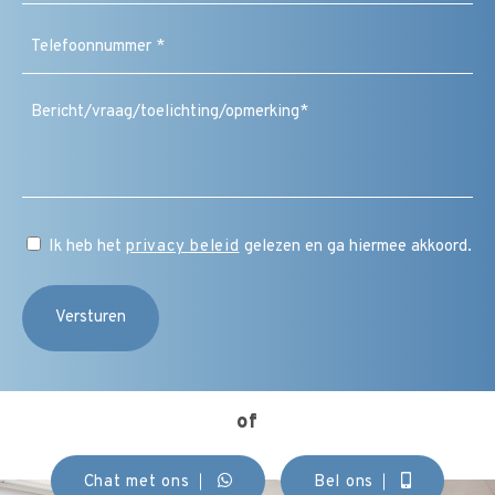
(Vereist)
Telefoonnummer
(Vereist)
Bericht
/
vraag
/
toelichting
/
CAPTCHA
opmerking
Instemming
Ik heb het
privacy beleid
gelezen en ga hiermee akkoord.
(Vereist)
of
Chat met ons
Bel ons