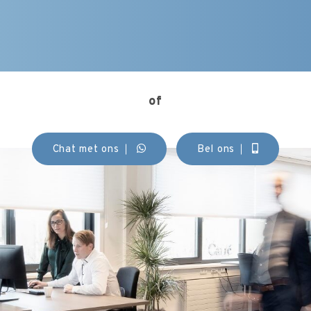
of
Chat met ons
Bel ons