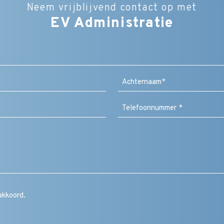
Neem vrijblijvend contact op met
EV Administratie
Bedrijfsnaam
Naam
(Vereist)
Achternaam
Bericht
/
vraag
/
toelichting
/
CAPTCHA
opmerking
Instemming
akkoord.
(Vereist)