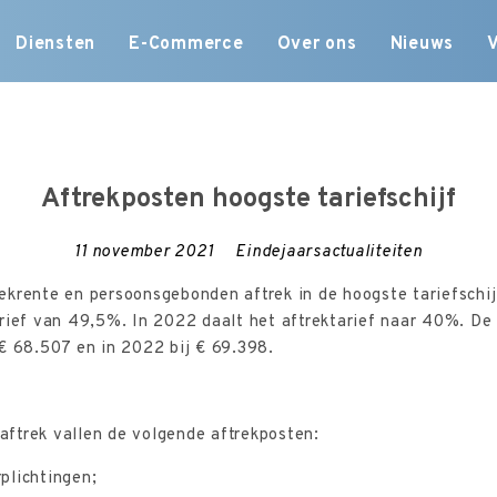
Skip
Diensten
E-Commerce
Over ons
Nieuws
to
content
Aftrekposten hoogste tariefschijf
11 november 2021
Eindejaarsactualiteiten
ekrente en persoonsgebonden aftrek in de hoogste tariefschi
rief van 49,5%. In 2022 daalt het aftrektarief naar 40%. De 
€ 68.507 en in 2022 bij € 69.398.
ftrek vallen de volgende aftrekposten:
plichtingen;