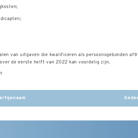
gkosten;
dicapten;
alen van uitgaven die kwalificeren als persoonsgebonden aftr
ver de eerste helft van 2022 kan voordelig zijn.
21
 erfgenaam
Gedee