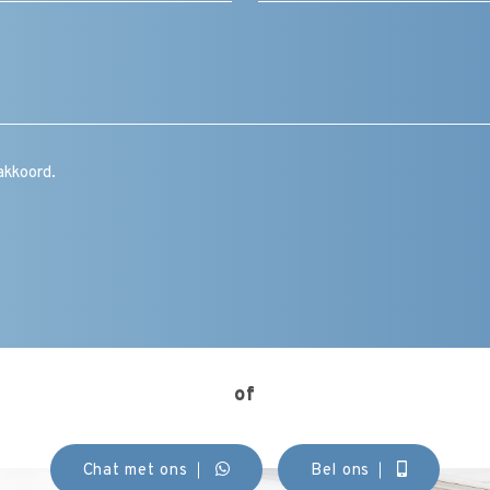
Bericht
/
vraag
/
toelichting
/
CAPTCHA
opmerking
Instemming
akkoord.
(Vereist)
of
Chat met ons
Bel ons