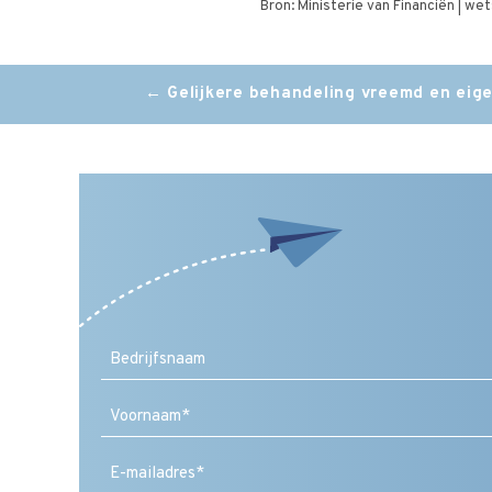
Bron: Ministerie van Financiën | w
Post
←
Gelijkere behandeling vreemd en eig
navigation
Voornaam
E-
mailadres