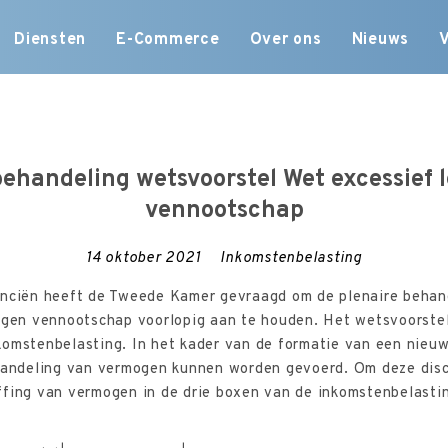
Skip
Diensten
E-Commerce
Over ons
Nieuws
to
content
 behandeling wetsvoorstel Wet excessief l
vennootschap
14 oktober 2021
Inkomstenbelasting
anciën heeft de Tweede Kamer gevraagd om de plenaire behan
eigen vennootschap voorlopig aan te houden. Het wetsvoorstel
komstenbelasting. In het kader van de formatie van een nieu
ehandeling van vermogen kunnen worden gevoerd. Om deze dis
ffing van vermogen in de drie boxen van de inkomstenbelastin