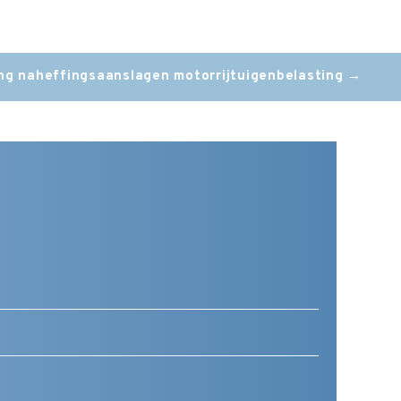
ling naheffingsaanslagen motorrijtuigenbelasting
→
Telefoonnummer
(Vereist)