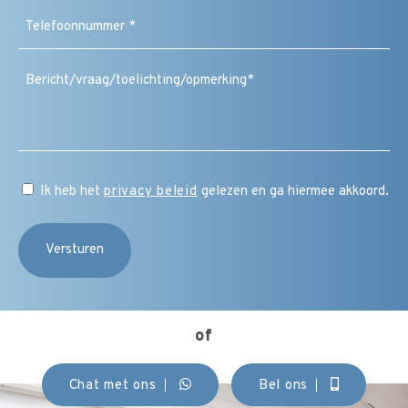
Telefoonnummer
(Vereist)
Bericht
/
vraag
/
toelichting
/
CAPTCHA
opmerking
Instemming
Ik heb het
privacy beleid
gelezen en ga hiermee akkoord.
(Vereist)
of
Chat met ons
Bel ons