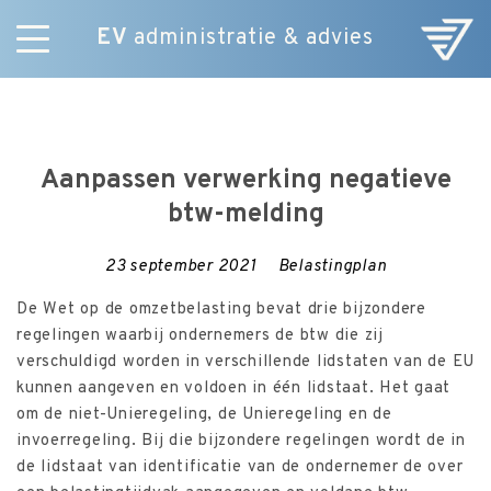
EV
administratie & advies
Skip
Diensten
to
E-Commerce
content
Over ons
Aanpassen verwerking negatieve
Nieuws
btw-melding
Vacatures
Contact
23 september 2021
Belastingplan
De Wet op de omzetbelasting bevat drie bijzondere
regelingen waarbij ondernemers de btw die zij
verschuldigd worden in verschillende lidstaten van de EU
kunnen aangeven en voldoen in één lidstaat. Het gaat
om de niet-Unieregeling, de Unieregeling en de
invoerregeling. Bij die bijzondere regelingen wordt de in
de lidstaat van identificatie van de ondernemer de over