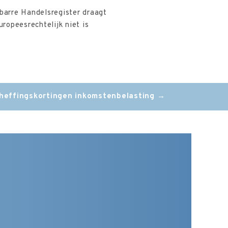
barre Handelsregister draagt
uropeesrechtelijk niet is
 heffingskortingen inkomstenbelasting
→