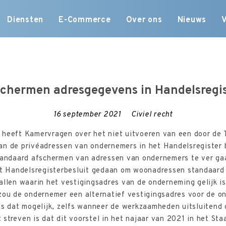
Skip
Diensten
E-Commerce
Over ons
Nieuws
to
content
chermen adresgegevens in Handelsregi
16 september 2021
Civiel recht
K heeft Kamervragen over het niet uitvoeren van een door d
an de privéadressen van ondernemers in het Handelsregister
standaard afschermen van adressen van ondernemers te ver gaa
et Handelsregisterbesluit gedaan om woonadressen standaard 
allen waarin het vestigingsadres van de onderneming gelijk 
 zou de ondernemer een alternatief vestigingsadres voor de 
 is dat mogelijk, zelfs wanneer de werkzaamheden uitsluitend
streven is dat dit voorstel in het najaar van 2021 in het Sta