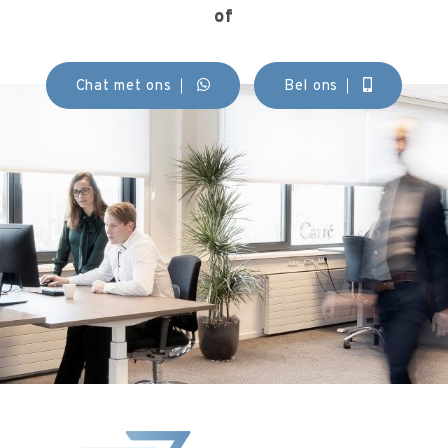
of
Chat met ons
Bel ons