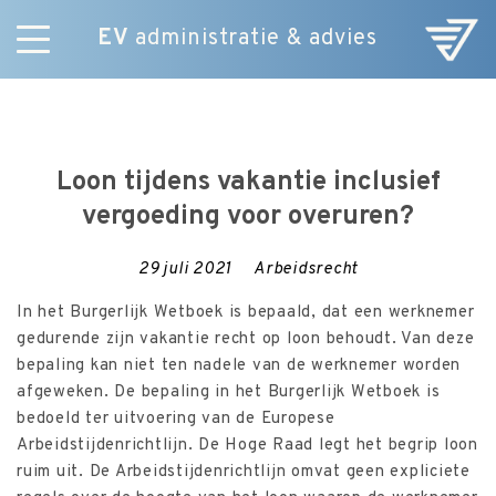
EV
administratie & advies
Skip
Diensten
to
E-Commerce
content
Over ons
Loon tijdens vakantie inclusief
Nieuws
vergoeding voor overuren?
Vacatures
Contact
29 juli 2021
Arbeidsrecht
In het Burgerlijk Wetboek is bepaald, dat een werknemer
gedurende zijn vakantie recht op loon behoudt. Van deze
bepaling kan niet ten nadele van de werknemer worden
afgeweken. De bepaling in het Burgerlijk Wetboek is
bedoeld ter uitvoering van de Europese
Arbeidstijdenrichtlijn. De Hoge Raad legt het begrip loon
ruim uit. De Arbeidstijdenrichtlijn omvat geen expliciete