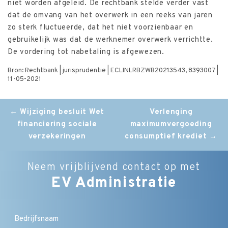
niet worden afgeleid. De rechtbank stelde verder vast
dat de omvang van het overwerk in een reeks van jaren
zo sterk fluctueerde, dat het niet voorzienbaar en
gebruikelijk was dat de werknemer overwerk verrichtte.
De vordering tot nabetaling is afgewezen.
Bron: Rechtbank | jurisprudentie | ECLINLRBZWB20213543, 8393007 |
11-05-2021
Post
←
Wijziging besluit Wet
Verlenging
financiering sociale
maximumvergoeding
navigation
verzekeringen
consumptief krediet
→
Neem vrijblijvend contact op met
EV Administratie
Bedrijfsnaam