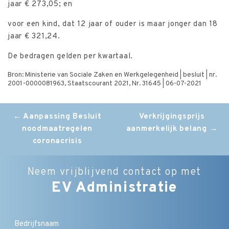
jaar € 273,05; en
voor een kind, dat 12 jaar of ouder is maar jonger dan 18
jaar € 321,24.
De bedragen gelden per kwartaal.
Bron: Ministerie van Sociale Zaken en Werkgelegenheid | besluit | nr.
2001-0000081963, Staatscourant 2021, Nr. 31645 | 06-07-2021
Post
←
Aanpassing Besluit
Verkrijgingsprijs
noodmaatregelen
aanmerkelijk belang
→
navigation
coronacrisis
Neem vrijblijvend contact op met
EV Administratie
Bedrijfsnaam