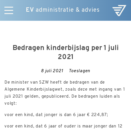
EV
administratie & advies
Skip
Diensten
to
E-Commerce
content
Over ons
Bedragen kinderbijslag per 1 juli
Nieuws
2021
Vacatures
Contact
8 juli 2021
Toeslagen
De minister van SZW heeft de bedragen van de
Algemene Kinderbijslagwet, zoals deze met ingang van 1
juli 2021 gelden, gepubliceerd. De bedragen luiden als
volgt:
voor een kind, dat jonger is dan 6 jaar € 224,87;
voor een kind, dat 6 jaar of ouder is maar jonger dan 12