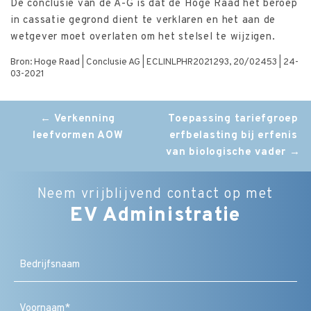
De conclusie van de A-G is dat de Hoge Raad het beroep
in cassatie gegrond dient te verklaren en het aan de
wetgever moet overlaten om het stelsel te wijzigen.
Bron: Hoge Raad | Conclusie AG | ECLINLPHR2021293, 20/02453 | 24-
03-2021
Post
←
Verkenning
Toepassing tariefgroep
leefvormen AOW
erfbelasting bij erfenis
navigation
van biologische vader
→
Neem vrijblijvend contact op met
EV Administratie
Bedrijfsnaam
Naam