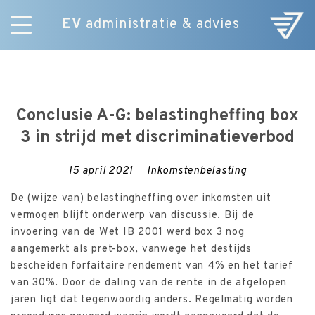
EV
administratie & advies
Skip
Diensten
to
E-Commerce
content
Over ons
Conclusie A-G: belastingheffing box
Nieuws
3 in strijd met discriminatieverbod
Vacatures
Contact
15 april 2021
Inkomstenbelasting
De (wijze van) belastingheffing over inkomsten uit
vermogen blijft onderwerp van discussie. Bij de
invoering van de Wet IB 2001 werd box 3 nog
aangemerkt als pret-box, vanwege het destijds
bescheiden forfaitaire rendement van 4% en het tarief
van 30%. Door de daling van de rente in de afgelopen
jaren ligt dat tegenwoordig anders. Regelmatig worden