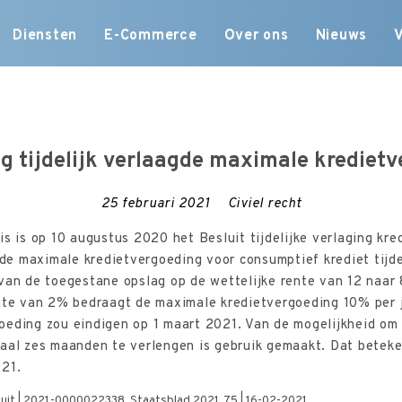
Skip
Diensten
E-Commerce
Over ons
Nieuws
to
content
g tijdelijk verlaagde maximale krediet
25 februari 2021
Civiel recht
is is op 10 augustus 2020 het Besluit tijdelijke verlaging kr
 de maximale kredietvergoeding voor consumptief krediet tijde
 van de toegestane opslag op de wettelijke rente van 12 naar
nte van 2% bedraagt de maximale kredietvergoeding 10% per ja
eding zou eindigen op 1 maart 2021. Van de mogelijkheid om de
aal zes maanden te verlengen is gebruik gemaakt. Dat beteken
021.
sluit | 2021-0000022338, Staatsblad 2021, 75 | 16-02-2021