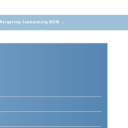
Weigering toekenning NOW
→
Telefoonnummer
(Vereist)