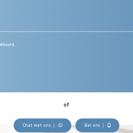
Bericht
/
vraag
/
toelichting
/
CAPTCHA
opmerking
Instemming
akkoord.
(Vereist)
of
Chat met ons
Bel ons