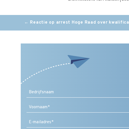
Post
←
Reactie op arrest Hoge Raad over kwalifica
navigation
Voornaam
E-
mailadres