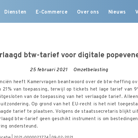
Skip
Diensten
E-Commerce
Over ons
Nieuws
to
content
rlaagd btw-tarief voor digitale popeve
25 februari 2021
Omzetbelasting
anciën heeft Kamervragen beantwoord over de btw-heffing ov
n 21% van toepassing, terwijl op tickets het lage tarief van 
uitgesloten van de toepassing van het verlaagde tarief. Alleen
 uitzondering. Op grond van het EU-recht is het niet toegesta
gde tarief te plaatsen. Volgens de staatssecretaris blijkt ui
rlaagd btw-tarief geen geschikt instrument is om bestedinge
ring ondersteund.
ublicatie | 2021-0000023774 | 09-02-2021