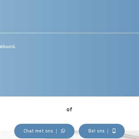
Bericht
/
vraag
/
toelichting
/
CAPTCHA
opmerking
Instemming
akkoord.
(Vereist)
of
Chat met ons
Bel ons