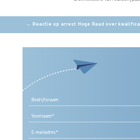
Post
←
Reactie op arrest Hoge Raad over kwalifica
navigation
Voornaam
E-
mailadres