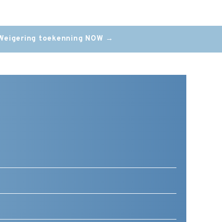
Weigering toekenning NOW
→
Telefoonnummer
(Vereist)