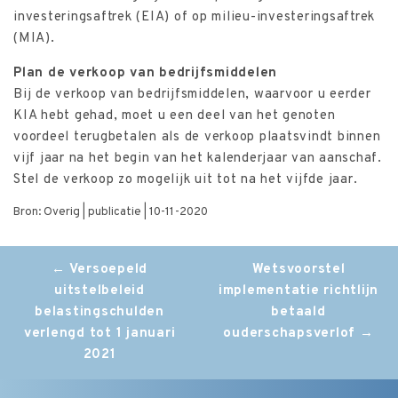
investeringsaftrek (EIA) of op milieu-investeringsaftrek
(MIA).
Plan de verkoop van bedrijfsmiddelen
Bij de verkoop van bedrijfsmiddelen, waarvoor u eerder
KIA hebt gehad, moet u een deel van het genoten
voordeel terugbetalen als de verkoop plaatsvindt binnen
vijf jaar na het begin van het kalenderjaar van aanschaf.
Stel de verkoop zo mogelijk uit tot na het vijfde jaar.
Bron: Overig | publicatie | 10-11-2020
Post
←
Versoepeld
Wetsvoorstel
uitstelbeleid
implementatie richtlijn
navigation
belastingschulden
betaald
verlengd tot 1 januari
ouderschapsverlof
→
2021