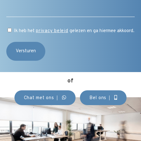
vraag
/
toelichting
/
CAPTCHA
opmerking
Instemming
Ik heb het
privacy beleid
gelezen en ga hiermee akkoord.
(Vereist)
of
Chat met ons
Bel ons