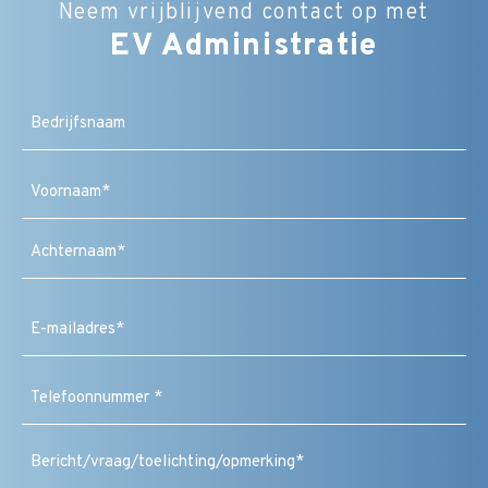
Neem vrijblijvend contact op met
EV Administratie
Bedrijfsnaam
Naam
(Vereist)
Voornaam
Achternaam
E-
mailadres
(Vereist)
Telefoonnummer
(Vereist)
Bericht
/