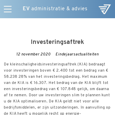
EV
administratie & advies
Skip
Diensten
to
E-Commerce
content
Over ons
Investeringsaftrek
Nieuws
Vacatures
12 november 2020
Eindejaarsactualiteiten
Contact
De kleinschaligheidsinvesteringsaftrek (KIA) bedraagt
voor investeringen boven € 2.400 tot een bedrag van €
58.238 28% van het investeringsbedrag. Het maximum
van de KIA is € 16.307. Het bedrag van de KIA blijft tot
een investeringsbedrag van € 107.848 gelijk, om daarna
af te nemen. Door uw investeringen slim te plannen kunt
u de KIA optimaliseren. De KIA geldt niet voor alle
bedrijfsmiddelen, er zijn uitzonderingen. In aanvulling op
de KIA heeft u mogelijk recht op energie-