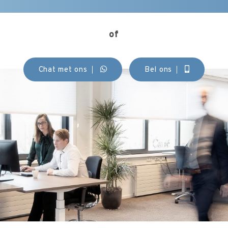
of
Chat met ons
Bel ons