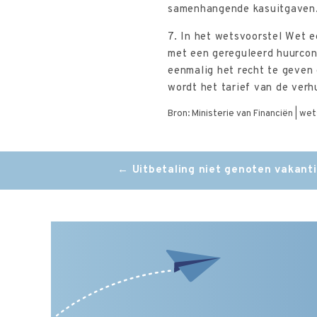
samenhangende kasuitgaven.
7. In het wetsvoorstel Wet 
met een gereguleerd huurcon
eenmalig het recht te geven
wordt het tarief van de ver
Bron: Ministerie van Financiën | w
Post
←
Uitbetaling niet genoten vakant
navigation