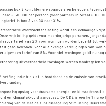
passing box 3 komt kleinere spaarders en beleggers tegemoet
 naar € 50.000 per persoon (voor partners in totaal € 100.0
ingtarief in box 3 van 30 naar 31%.
ifferentiatie overdrachtsbelasting wordt een eenmalige vrijst
eze vrijstelling geldt voor meerderjarige personen, jonger da
verlaagde tarief van 2% voor woningen worden beperkt tot verk
zelf gaan bewonen. Voor alle overige verkrijgingen van woni
ger algemeen tarief van 8%. Voor niet-woningen geldt nu nog 
verbetering uitvoerbaarheid toeslagen worden maatregelen vo
heffing industrie ziet in hoofdzaak op de emissie van broeik
alverbranding.
aanpassing opslag voor duurzame energie- en klimaattransiti
ord en Klimaatakkoord aangepast. De ODE is een heffing op he
anciering van de met de subsidieregeling Stimulering Duurzam