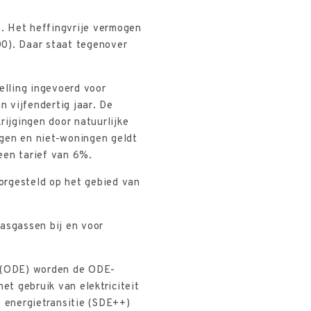
. Het heffingvrije vermogen
00). Daar staat tegenover
elling ingevoerd voor
n vijfendertig jaar. De
rijgingen door natuurlijke
ngen en niet-woningen geldt
een tarief van 6%.
orgesteld op het gebied van
asgassen bij en voor
e (ODE) worden de ODE-
t gebruik van elektriciteit
e energietransitie (SDE++)