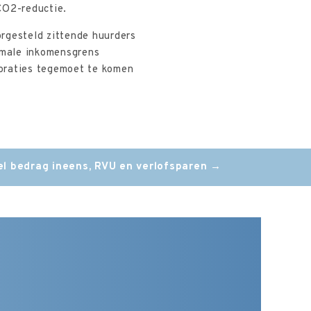
CO2-reductie.
rgesteld zittende huurders
imale inkomensgrens
poraties tegemoet te komen
l bedrag ineens, RVU en verlofsparen
→